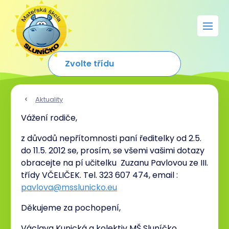
Aktuality
Vážení rodiče,
z důvodů nepřítomnosti paní ředitelky od 2.5.
do 11.5. 2012 se, prosím, se všemi vašimi dotazy
obracejte na pí učitelku Zuzanu Pavlovou ze III.
třídy VČELIČEK. Tel. 323 607 474, email :
pavlova@msslunicko.eu
Děkujeme za pochopení,
Václava Kunická a kolektiv MŠ Sluníčko