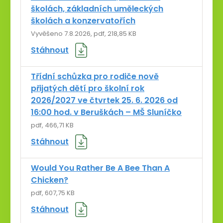
školách, základních uměleckých
Kontakt
školách a konzervatořích
Vyvěšeno 7.8.2026
pdf, 218,85 KB
Stáhnout
Třídní schůzka pro rodiče nově
přijatých dětí pro školní rok
2026/2027 ve čtvrtek 25. 6. 2026 od
16:00 hod. v Beruškách – MŠ Sluníčko
pdf, 466,71 KB
Stáhnout
Would You Rather Be A Bee Than A
Chicken?
pdf, 607,75 KB
Stáhnout