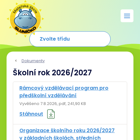
Aktuality
O školce
Třídy
Dokumenty
Školní rok 2026/2027
Akce
Jídelníček
Rámcový vzdělávací program pro
předškolní vzdělávání
Fotogalerie
Vyvěšeno 7.8.2026
pdf, 241,90 KB
Stáhnout
Dokumenty
Organizace školního roku 2026/2027
Zápis
v základních školách, středních