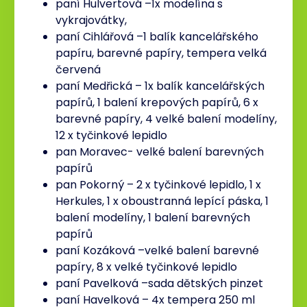
paní Hulvertová –1x modelína s
vykrajovátky,
paní Cihlářová –1 balík kancelářského
papíru, barevné papíry, tempera velká
červená
paní Medřická – 1x balík kancelářských
papírů, 1 balení krepových papírů, 6 x
barevné papíry, 4 velké balení modelíny,
12 x tyčinkové lepidlo
pan Moravec- velké balení barevných
papírů
pan Pokorný – 2 x tyčinkové lepidlo, 1 x
Herkules, 1 x oboustranná lepící páska, 1
balení modelíny, 1 balení barevných
papírů
paní Kozáková –velké balení barevné
papíry, 8 x velké tyčinkové lepidlo
paní Pavelková –sada dětských pinzet
paní Havelková – 4x tempera 250 ml