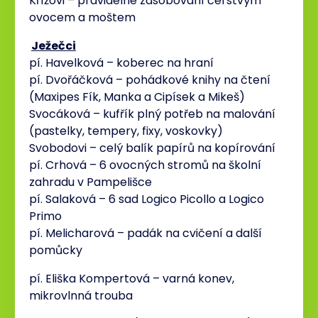
Křížovi – pravidelné zásobování čerstvým
ovocem a moštem
Ježečci
pí. Havelková – koberec na hraní
pí. Dvořáčková – pohádkové knihy na čtení
(Maxipes Fík, Manka a Cipísek a Mikeš)
Svocáková – kufřík plný potřeb na malování
(pastelky, tempery, fixy, voskovky)
Svobodovi – celý balík papírů na kopírování
pí. Crhová – 6 ovocných stromů na školní
zahradu v Pampelišce
pí. Salaková – 6 sad Logico Picollo a Logico
Primo
pí. Melicharová – padák na cvičení a další
pomůcky
pí. Eliška Kompertová – varná konev,
mikrovlnná trouba