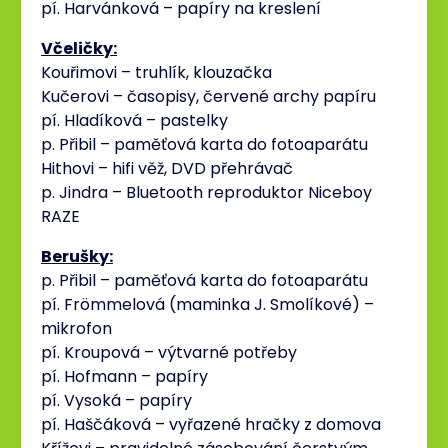
pí. Harvánková – papíry na kreslení
Včeličky:
Kouřimovi – truhlík, klouzačka
Kučerovi – časopisy, červené archy papíru
pí. Hladíková – pastelky
p. Přibil – paměťová karta do fotoaparátu
Hithovi – hifi věž, DVD přehrávač
p. Jindra – Bluetooth reproduktor Niceboy
RAZE
Berušky:
p. Přibil – paměťová karta do fotoaparátu
pí. Frömmelová (maminka J. Smolíkové) –
mikrofon
pí. Kroupová – výtvarné potřeby
pí. Hofmann – papíry
pí. Vysoká – papíry
pí. Haščáková – vyřazené hračky z domova