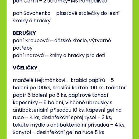
pan Černil – 2 stromky-MŠ Pampeliška
pan Savchenko – plastové stolečky do lesní
školky a hračky.
BERUŠKY
paní Kroupová – dětské křeslo, výtvarné
potřeby
paní Indrová – knihy a hračky pro děti
VČELIČKY
manželé Hejtmánkovi – krabici papírů – 5
balení po 100ks, kreslící karton 100 ks, toaletní
papír 6 balení po 8 ks, papírové tahací
kapesníky – 5 balení, vlhčené ubrousky s
antibakteriální přísadou 10 ks, kapesní gel na
ruce – 4 ks, desinfekční sprej Lysol – 3 ks,
tekuté mýdlo s antibakteriální přísadou – 4 ks,
Sanytol – desinfekční gel na ruce 5 ks