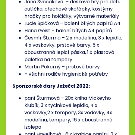
Jana Svocáková – deskové hry pro děti,
autíčka, ořechové skořápky, kostýmy,
hračky pro holčičky, výtvarné materiály
Lucie Špičková – balení bílých papírů A4
Hana Geist – balení bílých A4 papírů
Česmír Šturma – 2 x modelína, 3 x lepidlo,
4 x voskovky, prstové barvy, 5 x
oboustranná lepicí páska, 1 x plastová
paletka na tempery
Martin Pokorný – prstové barvy
+ všichni rodiče hygienické potřeby
Sponzorské dary Ježečci 2022:
paní Šturmová – 20x kniha Mickeyho
klubík, 3 x tyčinkové lepidlo, 4 x
voskovky,2 x tempery, 3x vodovky, 4x
modelína, tempery, 16 x oboustranná
izolepa
paní Havelková –6 x krabice papíru, 2 x