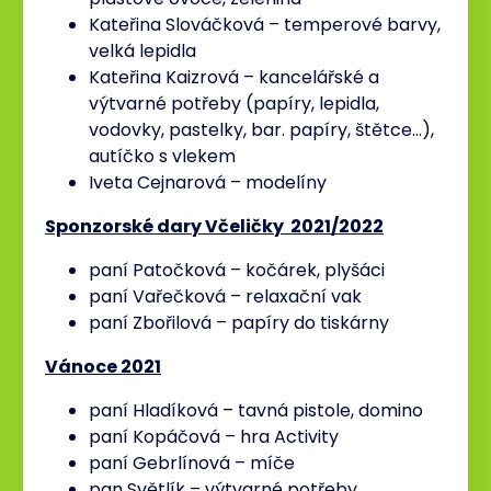
Kateřina Slováčková – temperové barvy,
velká lepidla
Kateřina Kaizrová – kancelářské a
výtvarné potřeby (papíry, lepidla,
vodovky, pastelky, bar. papíry, štětce…),
autíčko s vlekem
Iveta Cejnarová – modelíny
Sponzorské dary Včeličky 2021/2022
paní Patočková – kočárek, plyšáci
paní Vařečková – relaxační vak
paní Zbořilová – papíry do tiskárny
Vánoce 2021
paní Hladíková – tavná pistole, domino
paní Kopáčová – hra Activity
paní Gebrlínová – míče
pan Světlík – výtvarné potřeby