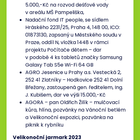
5.000,-Kč na rozvod deśťové vody
v areálu MŠ Pampeliška,
Nadační fond IT people, se sídlem
Hráského 2231/25, Praha 4, 148 00, ICO:
01873130, zapsaný u Městského soudu v
Praze, oddíl N, vložka 1448 v rámci
projektu Počítače dětem – dar
v podobě 4 ks tabletů značky Samsung
Galaxy Tab S5e Wi-Fi 64 GB
AGRO Jesenice u Prahy a.s. Vestecká 2,
252 41 Zlatníky – Hodkovice 252 41 Dolní
Břežany, zastoupená gen. ředitelem, Ing.
J. Kubišem, dar ve výši 15.000,-Kč
AGORA – pan Oldřich Žilík – mulčovací
kůra, hlína, pozvánky na Vánoční betlém
a Velikonoční expozici, pozvánka na
piknik k rybníku
Velikonoční jarmark 2023