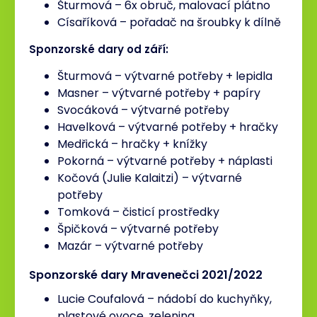
Šturmová – 6x obruč, malovací plátno
Císaříková – pořadač na šroubky k dílně
Sponzorské dary od září:
Šturmová – výtvarné potřeby + lepidla
Masner – výtvarné potřeby + papíry
Svocáková – výtvarné potřeby
Havelková – výtvarné potřeby + hračky
Medřická – hračky + knížky
Pokorná – výtvarné potřeby + náplasti
Kočová (Julie Kalaitzi) – výtvarné
potřeby
Tomková – čisticí prostředky
Špičková – výtvarné potřeby
Mazár – výtvarné potřeby
Sponzorské dary Mravenečci 2021/2022
Lucie Coufalová – nádobí do kuchyňky,
plastové ovoce, zelenina