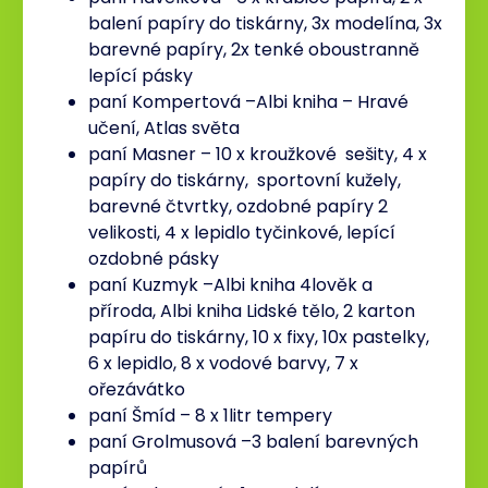
balení papíry do tiskárny, 3x modelína, 3x
barevné papíry, 2x tenké oboustranně
lepící pásky
paní Kompertová –Albi kniha – Hravé
učení, Atlas světa
paní Masner – 10 x kroužkové sešity, 4 x
papíry do tiskárny, sportovní kužely,
barevné čtvrtky, ozdobné papíry 2
velikosti, 4 x lepidlo tyčinkové, lepící
ozdobné pásky
paní Kuzmyk –Albi kniha 4lověk a
příroda, Albi kniha Lidské tělo, 2 karton
papíru do tiskárny, 10 x fixy, 10x pastelky,
6 x lepidlo, 8 x vodové barvy, 7 x
ořezávátko
paní Šmíd – 8 x 1litr tempery
paní Grolmusová –3 balení barevných
papírů