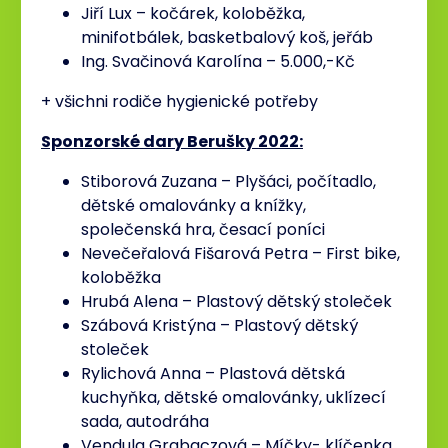
Jiří Lux – kočárek, koloběžka,
minifotbálek, basketbalový koš, jeřáb
Ing. Svačinová Karolína – 5.000,-Kč
+ všichni rodiče hygienické potřeby
Sponzorské dary Berušky 2022:
Stiborová Zuzana – Plyšáci, počítadlo,
dětské omalovánky a knížky,
společenská hra, česací poníci
Nevečeřalová Fišarová Petra – First bike,
koloběžka
Hrubá Alena – Plastový dětský stoleček
Szábová Kristýna – Plastový dětský
stoleček
Rylichová Anna – Plastová dětská
kuchyňka, dětské omalovánky, uklízecí
sada, autodráha
Vendula Grabaczová – Míčky- klíčenka,