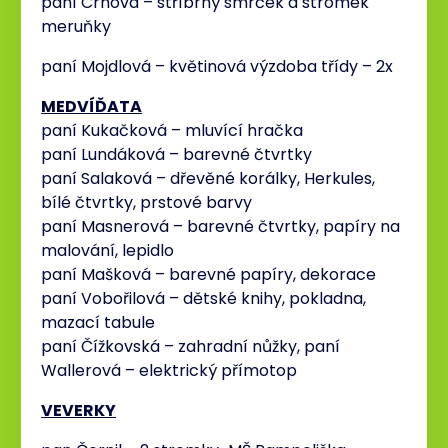
paní Crhová – stříbrný smrček a stromek
meruňky
paní Mojdlová – květinová výzdoba třídy – 2x
MEDVÍĎATA
paní Kukačková – mluvící hračka
paní Lundáková – barevné čtvrtky
paní Salaková – dřevěné korálky, Herkules,
bílé čtvrtky, prstové barvy
paní Masnerová – barevné čtvrtky, papíry na
malování, lepidlo
paní Mašková – barevné papíry, dekorace
paní Vobořilová – dětské knihy, pokladna,
mazací tabule
paní Čížkovská – zahradní nůžky, paní
Wallerová – elektrický přímotop
VEVERKY