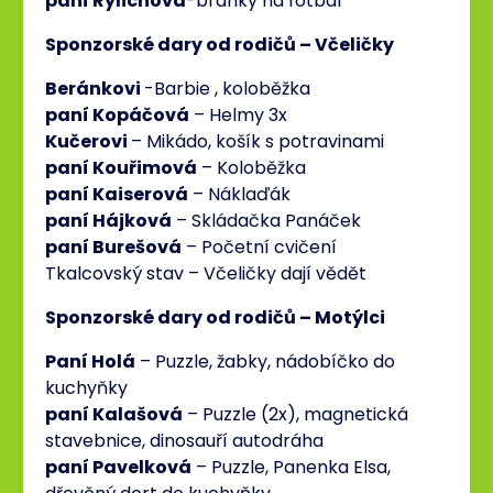
paní Rylichová
-branky na fotbal
Sponzorské dary od rodičů – Včeličky
Beránkovi
-Barbie , koloběžka
paní Kopáčová
– Helmy 3x
Kučerovi
– Mikádo, košík s potravinami
paní Kouřimová
– Koloběžka
paní Kaiserová
– Náklaďák
paní Hájková
– Skládačka Panáček
paní Burešová
– Početní cvičení
Tkalcovský stav – Včeličky dají vědět
Sponzorské dary od rodičů – Motýlci
Paní Holá
– Puzzle, žabky, nádobíčko do
kuchyňky
paní Kalašová
– Puzzle (2x), magnetická
stavebnice, dinosauří autodráha
paní Pavelková
– Puzzle, Panenka Elsa,