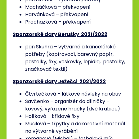
Macháčková – překvapení
Harvánková – překvapení
Procházková – překvapení
Sponzorské dary Berušky 2021/2022
pan Skuhra – výtvarné a kancelářské
potřeby (kopírovací, barevný papír,
pastelky, fixy, voskovky, lepidla, pastelky,
značkovač textil)
Sponzorské dary Ježečci 2021/2022
Čtvrtečková – látkové návleky na obuv
Savčenko – organizér do dílničky –
kovový, vyřazené hračky (dvě krabice)
Holíková – křídové fixy
Musilová – třpytky a dekorativní materiál
na výtvarné vyrábění
Zemanová (Michal) – fotbalový míč