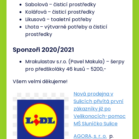
Sabolová – čisticí prostředky
Kolářová – čisticí prostředky
Likusová – toaletní potřeby
Lhota – výtvarné potřeby a čisticí
prostředky
Sponzoři 2020/2021
Mrakulastav s.r.o. (Pavel Makula) – šerpy
pro předškoláky 46 kusů – 5200,-
Všem velmi děkujeme!
Nová prodejna v
Sulicích přivítá první
zákazníky již po
Velikonocích-pomoc
MŠ Sluníčko Sulice
AGORA, s. r. o.
p.