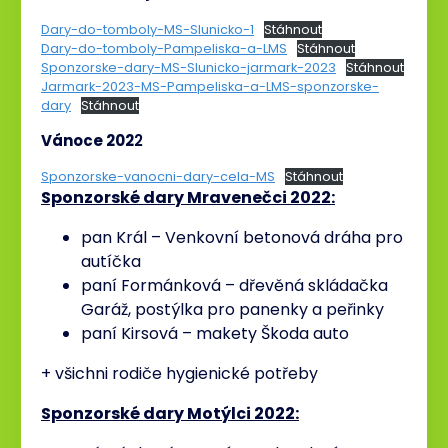
Dary-do-tomboly-MS-Slunicko-1
Stáhnout
Dary-do-tomboly-Pampeliska-a-LMS
Stáhnout
Sponzorske-dary-MS-Slunicko-jarmark-2023
Stáhnout
Jarmark-2023-MS-Pampeliska-a-LMS-sponzorske-
dary
Stáhnout
Vánoce 202
2
Sponzorske-vanocni-dary-cela-MS
Stáhnout
Sponzorské dary Mravenečci 2022:
pan Král – Venkovní betonová dráha pro
autíčka
paní Formánková – dřevěná skládačka
Garáž, postýlka pro panenky a peřinky
paní Kirsová – makety Škoda auto
+ všichni rodiče hygienické potřeby
Sponzorské dary Motýlci 2022: