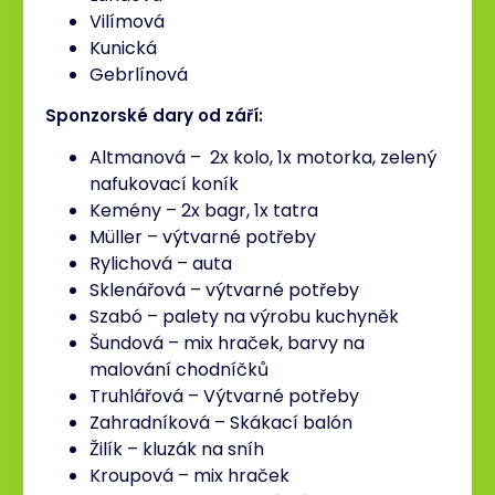
Vilímová
Kunická
Gebrlínová
Sponzorské dary od září:
Altmanová – 2x kolo, 1x motorka, zelený
nafukovací koník
Kemény – 2x bagr, 1x tatra
Müller – výtvarné potřeby
Rylichová – auta
Sklenářová – výtvarné potřeby
Szabó – palety na výrobu kuchyněk
Šundová – mix hraček, barvy na
malování chodníčků
Truhlářová – Výtvarné potřeby
Zahradníková – Skákací balón
Žilík – kluzák na sníh
Kroupová – mix hraček