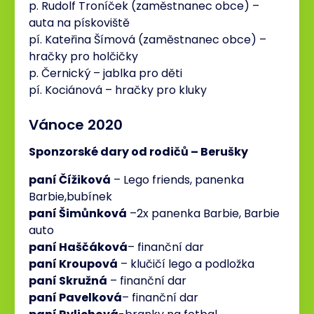
p. Rudolf Troníček (zaměstnanec obce) –
auta na pískoviště
pí. Kateřina Šímová (zaměstnanec obce) –
hračky pro holčičky
p. Černický – jablka pro děti
pí. Kociánová – hračky pro kluky
Vánoce 2020
Sponzorské dary od rodičů – Berušky
paní Čížiková
– Lego friends, panenka
Barbie,bubínek
paní Šimůnková
–2x panenka Barbie, Barbie
auto
paní Haščáková
– finanční dar
paní Kroupová
– klučičí lego a podložka
paní Skružná
– finanční dar
paní Pavelková
– finanční dar