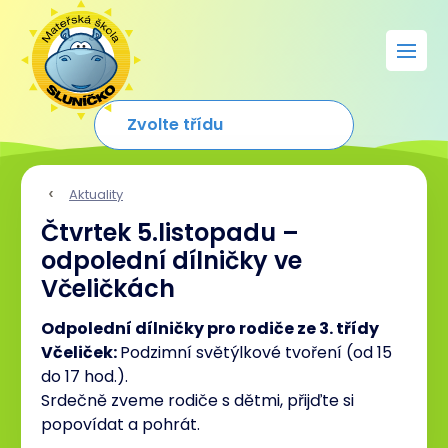
Aktuality
Čtvrtek 5.listopadu –
odpolední dílničky ve
Včeličkách
Odpolední dílničky pro rodiče ze 3. třídy
Včeliček:
Podzimní světýlkové tvoření (od 15
do 17 hod.).
Srdečně zveme rodiče s dětmi, přijďte si
popovídat a pohrát.