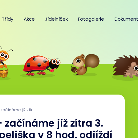
Třídy
Akce
Jídelníček
Fotogalerie
Dokument
me již zítra 3. 2. 2025 Od MŠ Pampeliška v 8 hod. odjíždí 21 dětí, od MŠ Sluníčko v 8:15 hod. 30 dětí!!
- začínáme již zítra 3.
eliška v 8 hod. odjíždí