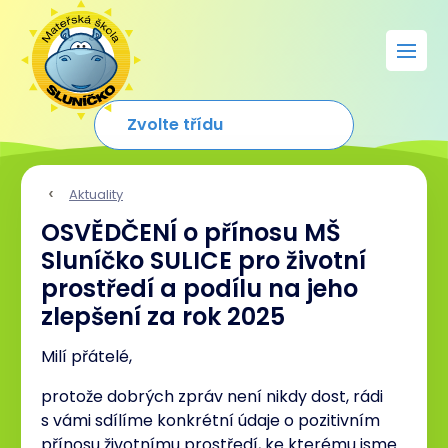
Aktuality
OSVĚDČENÍ o přínosu MŠ
Sluníčko SULICE pro životní
prostředí a podílu na jeho
zlepšení za rok 2025
Milí přátelé,
protože dobrých zpráv není nikdy dost, rádi
s vámi sdílíme konkrétní údaje o pozitivním
přínosu životnímu prostředí, ke kterému jsme