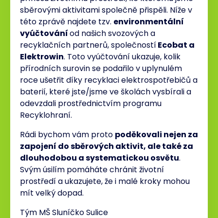
sběrovými aktivitami společně přispěli. Níže v
této zprávě najdete tzv.
environmentální
vyúčtování
od našich svozových a
recyklačních partnerů, společností
Ecobat a
Elektrowin
. Toto vyúčtování ukazuje, kolik
přírodních surovin se podařilo v uplynulém
roce ušetřit díky recyklaci elektrospotřebičů a
baterií, které jste/jsme ve školách vysbírali a
odevzdali prostřednictvím programu
Recyklohraní.
Rádi bychom vám proto
poděkovali nejen za
zapojení do sběrových aktivit, ale také za
dlouhodobou a systematickou osvětu
.
Svým úsilím pomáháte chránit životní
prostředí a ukazujete, že i malé kroky mohou
mít velký dopad.
Tým MŠ Sluníčko Sulice