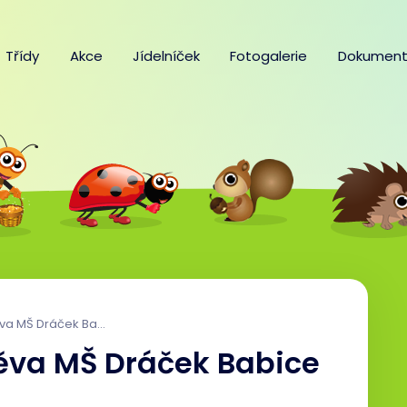
Třídy
Akce
Jídelníček
Fotogalerie
Dokument
Dráček Babice v naší MŠ
těva MŠ Dráček Babice