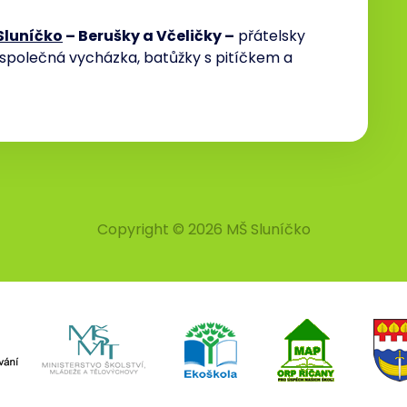
Sluníčko
– Berušky a Včeličky –
přátelsky
 společná vycházka, batůžky s pitíčkem a
Copyright © 2026 MŠ Sluníčko