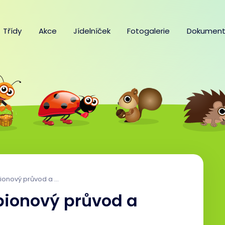
Třídy
Akce
Jídelníček
Fotogalerie
Dokument
růvod a předplavecký kurz
pionový průvod a