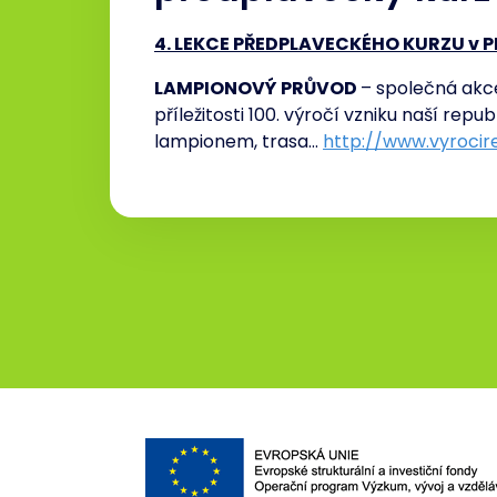
4. LEKCE PŘEDPLAVECKÉHO KURZU v P
LAMPIONOVÝ PRŮVOD
– společná akce 
příležitosti 100. výročí vzniku naší repu
lampionem, trasa…
http://www.vyrocire