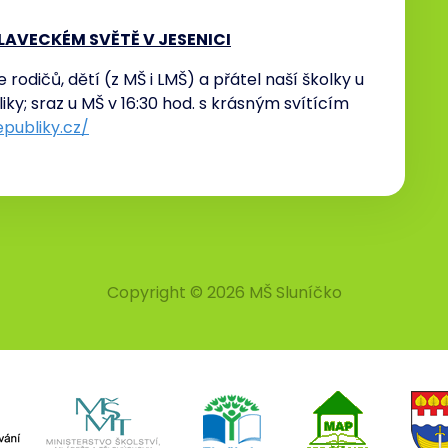
LAVECKÉM SVĚTĚ V JESENICI
rodičů, dětí (z MŠ i LMŠ) a přátel naší školky u
bliky; sraz u MŠ v 16:30 hod. s krásným svítícím
publiky.cz/
Copyright © 2026 MŠ Sluníčko