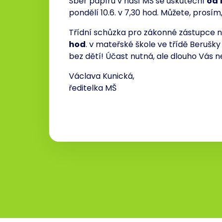
Sběr papíru v naší MŠ se uskuteční
od 1
pondělí 10.6. v 7,30 hod. Můžete, prosím,
Třídní schůzka pro zákonné zástupce n
hod
. v mateřské škole ve třídě Berušky
bez dětí! Účast nutná, ale dlouho Vás n
Václava Kunická,
ředitelka MŠ