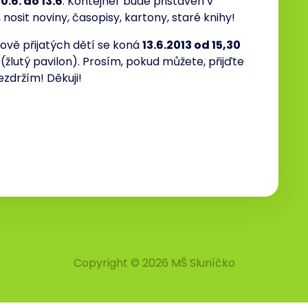
0.6. do 13.6
. Kontejner bude přistaven v
 nosit noviny, časopisy, kartony, staré knihy!
ově přijatých dětí se koná
13.6.2013 od 15,30
 (žlutý pavilon). Prosím, pokud můžete, přijďte
ezdržím! Děkuji!
Copyright © 2026 MŠ Sluníčko