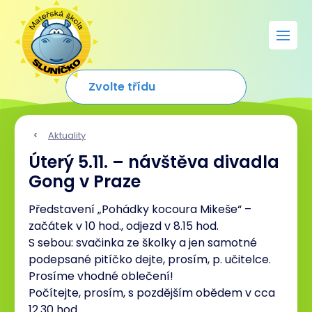
Aktuality
Úterý 5.11. – návštěva divadla
Gong v Praze
Představení „Pohádky kocoura Mikeše“ –
začátek v 10 hod., odjezd v 8.15 hod.
S sebou: svačinka ze školky a jen samotné
podepsané pitíčko dejte, prosím, p. učitelce.
Prosíme vhodné oblečení!
Počítejte, prosím, s pozdějším obědem v cca
12.30 hod.