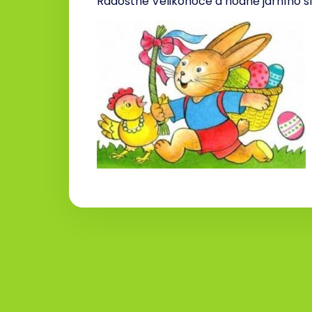
Radostné Velikonoce a hodně jarního sl