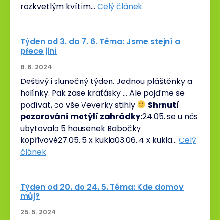
rozkvetlým kvítím…
Celý článek
Týden od 3. do 7. 6. Téma: Jsme stejní a
přece jiní
8. 6. 2024
Deštivý i slunečný týden. Jednou pláštěnky a
holínky. Pak zase kraťásky … Ale pojďme se
podívat, co vše Veverky stihly
Shrnutí
pozorování motýlí zahrádky:
24.05. se u nás
ubytovalo 5 housenek Babočky
kopřivové27.05. 5 x kukla03.06. 4 x kukla…
Celý
článek
Týden od 20. do 24. 5. Téma: Kde domov
můj?
25. 5. 2024