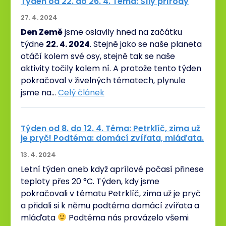
Týden od 22. do 26. 4. Téma: Síly přírody
27. 4. 2024
Den Země
jsme oslavily hned na začátku
týdne
22. 4. 2024
. Stejně jako se naše planeta
otáčí kolem své osy, stejně tak se naše
aktivity točily kolem ní. A protože tento týden
pokračoval v živelných tématech, plynule
jsme na…
Celý článek
Týden od 8. do 12. 4. Téma: Petrklíč, zima už
je pryč! Podtéma: domácí zvířata, mláďata.
13. 4. 2024
Letní týden aneb když aprílové počasí přinese
teploty přes 20 °C. Týden, kdy jsme
pokračovali v tématu Petrklíč, zima už je pryč
a přidali si k němu podtéma domácí zvířata a
mláďata
Podtéma nás provázelo všemi