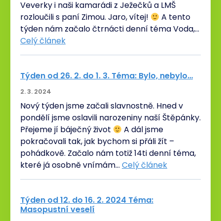
Veverky i naši kamarádi z Ježečků a LMŠ
rozloučili s paní Zimou. Jaro, vítej!
A tento
týden nám začalo čtrnácti denní téma Voda,…
Celý článek
Týden od 26. 2. do 1. 3. Téma: Bylo, nebylo…
2. 3. 2024
Nový týden jsme začali slavnostně. Hned v
pondělí jsme oslavili narozeniny naší Štěpánky.
Přejeme jí báječný život
A dál jsme
pokračovali tak, jak bychom si přáli žít –
pohádkově. Začalo nám totiž 14ti denní téma,
které já osobně vnímám…
Celý článek
Týden od 12. do 16. 2. 2024 Téma:
Masopustní veselí