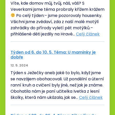
Víte, kde domov můj, tvůj, náš, váš? S
Veverkami jsme téma probraly křížem krážem
Po celý týden:– jsme pozorovaly housenky.
Všichni jsme zvědaví, zda z naší malé motýlí
zahrádky do přírody vyletí pět motýlků.–
přihlášené děti jezdily na Hravé…
Celý článek
Týden od 6. do 10. 5. Téma: U maminky je
dobře
12. 5. 2024
Týden s Ježečky aneb jaké to bylo, když jsme
se navzájem obohacovali. Už pondělní a úterní
ranní kruh a cvičení byly jiné, než jak je známe.
Obohatila nám je paní učitelka Ivetka z lesní
školky, která nám ukázala, jak se…
Celý článek