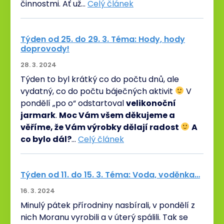
činnostmi. Ať už…
Celý článek
Týden od 25. do 29. 3. Téma: Hody, hody
doprovody!
28. 3. 2024
Týden to byl krátký co do počtu dnů, ale
vydatný, co do počtu báječných aktivit
V
pondělí „po o“ odstartoval
velikonoční
jarmark
.
Moc Vám všem děkujeme a
věříme, že Vám výrobky dělají radost
A
co bylo dál?
…
Celý článek
Týden od 11. do 15. 3. Téma: Voda, voděnka…
16. 3. 2024
Minulý pátek přírodniny nasbírali, v pondělí z
nich Moranu vyrobili a v úterý spálili. Tak se