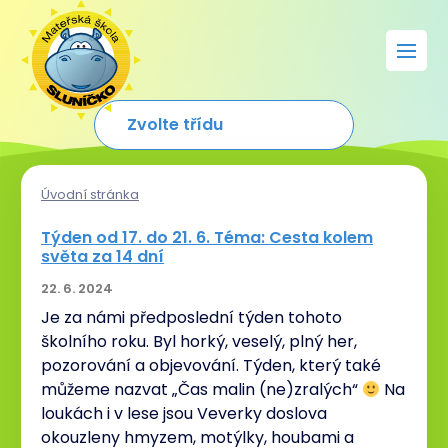
Úvodní stránka
Týden od 17. do 21. 6. Téma: Cesta kolem
světa za 14 dní
22. 6. 2024
Je za námi předposlední týden tohoto
školního roku. Byl horký, veselý, plný her,
pozorování a objevování. Týden, který také
můžeme nazvat „Čas malin (ne)zralých“
Na
loukách i v lese jsou Veverky doslova
okouzleny hmyzem, motýlky, houbami a