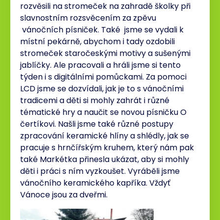
rozvěsili na stromeček na zahradě školky při
slavnostním rozsvěcením za zpěvu
vánočních písniček. Také jsme se vydali k
místní pekárně, abychom i tady ozdobili
stromeček staročeskými motivy a sušenými
jablíčky. Ale pracovali a hráli jsme si tento
týden i s digitálními pomůckami. Za pomoci
LCD jsme se dozvídali, jak je to s vánočními
tradicemi a děti si mohly zahrát i různé
tématické hry a naučit se novou písničku O
čertíkovi. Našli jsme také různé postupy
zpracování keramické hlíny a shlédly, jak se
pracuje s hrnčířským kruhem, který nám pak
také Markétka přinesla ukázat, aby si mohly
děti i práci s ním vyzkoušet. Vyráběli jsme
vánočního keramického kapříka. Vždyť
Vánoce jsou za dveřmi.