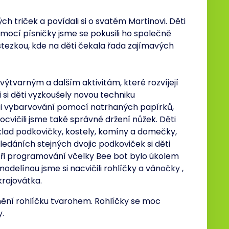
ch triček a povídali si o svatém Martinovi. Děti
pomocí písničky jsme se pokusili ho společně
stezkou, kde na děti čekala řada zajímavých
výtvarným a dalším aktivitám, které rozvíjejí
i si děti vyzkoušely novou techniku
 i vybarvování pomocí natrhaných papírků,
ocvičili jsme také správné držení nůžek. Děti
íklad podkovičky, kostely, komíny a domečky,
 hledáních stejných dvojic podkoviček si děti
. Při programování včelky Bee bot bylo úkolem
modelínou jsme si nacvičili rohlíčky a vánočky ,
krajovátka.
nění rohlíčku tvarohem. Rohlíčky se moc
.