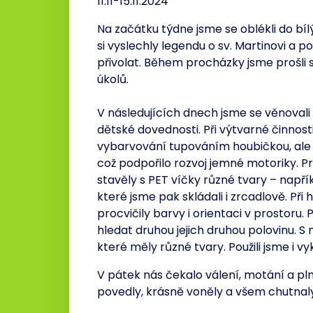
11.11-15.11.2024
Na začátku týdne jsme se oblékli do bílý
si vyslechly legendu o sv. Martinovi a 
přivolat. Během procházky jsme prošli 
úkolů.
V následujících dnech jsme se věnovali 
dětské dovednosti. Při výtvarné činnost
vybarvování tupováním houbičkou, ale
což podpořilo rozvoj jemné motoriky. Pr
stavěly s PET víčky různé tvary – např
které jsme pak skládali i zrcadlově. Při
procvičily barvy i orientaci v prostoru
hledat druhou jejich druhou polovinu. S 
které měly různé tvary. Použili jsme i vy
V pátek nás čekalo válení, motání a pl
povedly, krásně voněly a všem chutnaly