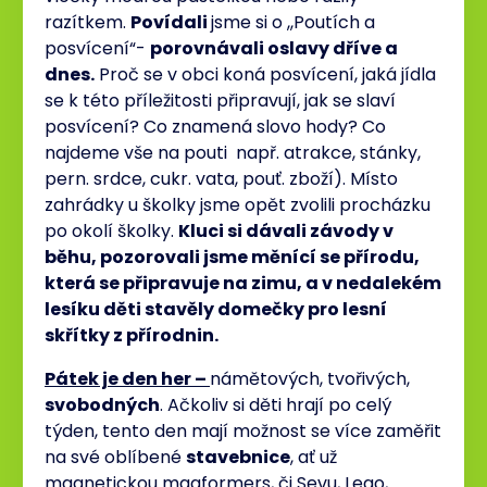
razítkem.
Povídali
jsme si o ,,Poutích a
posvícení“-
porovnávali oslavy dříve a
dnes.
Proč se v obci koná posvícení, jaká jídla
se k této příležitosti připravují, jak se slaví
posvícení? Co znamená slovo hody? Co
najdeme vše na pouti např. atrakce, stánky,
pern. srdce, cukr. vata, pouť. zboží). Místo
zahrádky u školky jsme opět zvolili procházku
po okolí školky.
Kluci si dávali závody v
běhu, pozorovali jsme měnící se přírodu,
která se připravuje na zimu, a v nedalekém
lesíku děti stavěly domečky pro lesní
skřítky z přírodnin.
Pátek je den her –
námětových, tvořivých,
svobodných
. Ačkoliv si děti hrají po celý
týden, tento den mají možnost se více zaměřit
na své oblíbené
stavebnice
, ať už
magnetickou magformers, či Sevu, Lego,