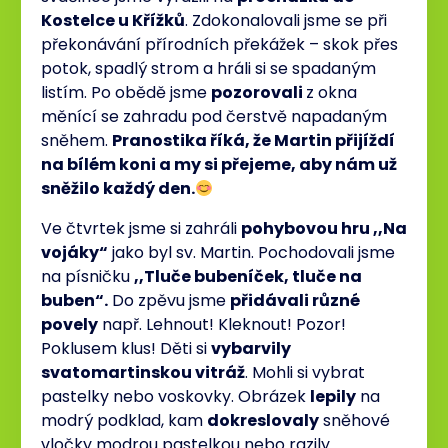
Kostelce u Křížků
. Zdokonalovali jsme se při
překonávání přírodních překážek – skok přes
potok, spadlý strom a hráli si se spadaným
listím. Po obědě jsme
pozorovali
z okna
měnící se zahradu pod čerstvě napadaným
sněhem.
Pranostika říká, že Martin přijíždí
na bílém koni a my si přejeme, aby nám už
sněžilo každý den.
Ve čtvrtek jsme si zahráli
pohybovou hru ,,Na
vojáky“
jako byl sv. Martin. Pochodovali jsme
na písničku
,,Tluče bubeníček, tluče na
buben“.
Do zpěvu jsme
přidávali různé
povely
např. Lehnout! Kleknout! Pozor!
Poklusem klus! Děti si
vybarvily
svatomartinskou vitráž
. Mohli si vybrat
pastelky nebo voskovky. Obrázek
lepily
na
modrý podklad, kam
dokreslovaly
sněhové
vločky modrou pastelkou nebo razily