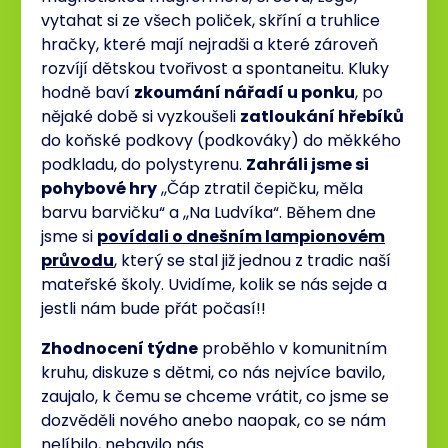
vytahat si ze všech poliček, skříní a truhlice
hračky, které mají nejradši a které zároveň
rozvíjí dětskou tvořivost a spontaneitu. Kluky
hodně baví
zkoumání nářadí u ponku
, po
nějaké době si vyzkoušeli
zatloukání hřebíků
do koňské podkovy (podkováky) do měkkého
podkladu, do polystyrenu.
Zahráli jsme si
pohybové hry
,,Čáp ztratil čepičku, měla
barvu barvičku“ a ,,Na Ludvíka“. Během dne
jsme si
povídali o dnešním lampionovém
průvodu
, který se stal již jednou z tradic naší
mateřské školy. Uvidíme, kolik se nás sejde a
jestli nám bude přát počasí!!
Zhodnocení týdne
proběhlo v komunitním
kruhu, diskuze s dětmi, co nás nejvíce bavilo,
zaujalo, k čemu se chceme vrátit, co jsme se
dozvěděli nového anebo naopak, co se nám
nelíbilo, nebavilo nás.