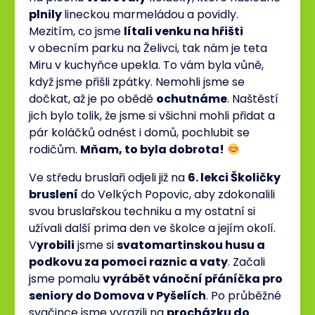
plnily
lineckou marmeládou a povidly.
Mezitím, co jsme
lítali venku na hřišti
v obecním parku na Želivci, tak nám je teta
Miru v kuchyňce upekla. To vám byla vůně,
když jsme přišli zpátky. Nemohli jsme se
dočkat, až je po obědě
ochutnáme
. Naštěstí
jich bylo tolik, že jsme si všichni mohli přidat a
pár koláčků odnést i domů, pochlubit se
rodičům.
Mňam, to byla dobrota!
Ve středu bruslaři odjeli již na
6. lekci Školičky
bruslení
do Velkých Popovic, aby zdokonalili
svou bruslařskou techniku a my ostatní si
užívali další prima den ve školce a jejím okolí.
V
yrobili
jsme si
svatomartinskou husu a
podkovu za pomoci raznic a vaty
. Začali
jsme pomalu
vyrábět vánoční přáníčka pro
seniory do Domova v Pyšelích
. Po průběžné
svačince jsme vyrazili na
procházku do