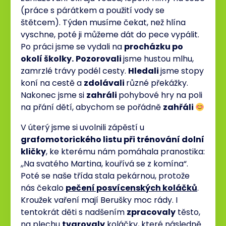
(práce s párátkem a použití vody se
štětcem). Týden musíme čekat, než hlína
vyschne, poté ji můžeme dát do pece vypálit.
Po práci jsme se vydali na
procházku po
okolí školky.
Pozorovali
jsme hustou mlhu,
zamrzlé trávy podél cesty.
Hledali
jsme stopy
koní na cestě a
zdolávali
různé překážky.
Nakonec jsme si
zahráli
pohybové hry na poli
na přání dětí, abychom se pořádně
zahřáli
V úterý jsme si uvolnili zápěstí u
grafomotorického listu při trénování dolní
kličky
, ke kterému nám pomáhala pranostika:
,,Na svatého Martina, kouřívá se z komína“.
Poté se naše třída stala pekárnou, protože
nás čekalo
pečení posvícenských koláčků
.
Kroužek vaření mají Berušky moc rády. I
tentokrát děti s nadšením
zpracovaly
těsto,
na plechu
tvarovaly
koláčky, které následně