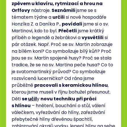
zpěvem u klavíru, rytmizací a hrou na
Orffovy
nástroje.
Seznámili
jsme se s
tématem týdne a
určili
si nové hospodáře
Honzíka Z. a Daníka P.,
povídali
jsme si o sv.
Martinovi, kdo to byl.
Přečetli
jsme krátký
příběh o legendě a žebrákovi a
vysvětlili
si
pár otázek. Např. Proč se sv. Martin zobrazuje
na bílém koni? Co symbolizuje bílý kůň? Proč
jsou se sv. Martin spojené husy? Proč se stala
tradice, že se na sv. Martina peče husa? Co to
je svatomartinský průvod? Co symbolizuje
rozsvícená lucernička? Od rána jsme
průběžně
pracovali s keramickou hlínou
,
kterou jsme museli v říjnu bohužel přesunout.
Děti
se
učil
y
novu techniku
při práci
s hlínou
– hnětení, bouchání o stůl, válení
válečkem, vyřezávání do hlíny, zařezávání
přebytečné hlíny dřevěnou špachtlí,
zahlazování okrajů vodou, lepení hlíny na sebe