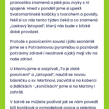
pranostika znamená a jaké jsou zvyky s ní
spojené. Hned v pondělí jsme si upekli
Svatomartinské koláčky s tvarohem a povidly,
řekli si co nás tento týden čeká a co znamená
„Laskavý listopad“, který nás bude v blízké
době provázet.
Protože s posvícením souvisí i jídlo seznámili
jsme se s Potravinovou pyramidou a poznávali
potraviny zdravé i nezdravé a jaký mají vliv na
naše zdraví.
U klavíru jsme si zazpívali „To je zlaté
posvícení“ a „Listopad“, naučili se novou
básničku o sv. Martinovi, zacvičili si na koberci
a židličkách -„koníčkách“ jsme si na Martiny i
zahráli.
V šatně se můžete podívat jak se nám povedli
bílí koníkové a vymodelové ovoce a zelenina.