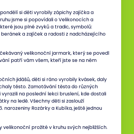
pondělí si děti vyrobily zápichy zajíčka a
ruhu jsme si popovídali o Velikonocích a
které jsou plné zvyků a tradic, symbolů:
 beránek a zajíček a radosti z nadcházejícího
ik očekávaný velikonoční jarmark, který se povedl
vání patří vám všem, kteří jste se na něm
ních jidášů, děti si ráno vyrobily kvásek, daly
chaly těsto. Zamotávání těsta do různých
 vyrazili na poslední lekci bruslení, kde dostali
átky na ledě. Všechny děti si zaslouží
6. narozeniny Rozárky a Kubíka, ještě jednou
velikonoční prožité v kruhu svých nejbližších.