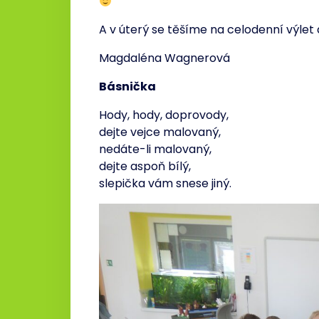
A v úterý se těšíme na celodenní výlet
Magdaléna Wagnerová
Básnička
Hody, hody, doprovody,
dejte vejce malovaný,
nedáte-li malovaný,
dejte aspoň bílý,
slepička vám snese jiný.