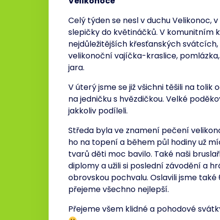
Velikonoce
Celý týden se nesl v duchu Velikonoc, v 
slepičky do květináčků. V komunitním k
nejdůležitějších křesťanských svátcích, 
velikonoční vajíčka-kraslice, pomlázka,
jara.
V úterý jsme se již všichni těšili na tol
na jedničku s hvězdičkou. Velké poděko
jakkoliv podíleli.
Středa byla ve znamení pečení velikonoč
ho na topení a během půl hodiny už mí
tvarů děti moc bavilo. Také naši bruslaři
diplomy a užili si poslední závodění a hr
obrovskou pochvalu. Oslavili jsme také 
přejeme všechno nejlepší.
Přejeme všem klidné a pohodové svátky 