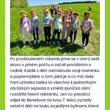
Po prodlouženém víkendu jsme se v úterý sešli
skoro v plném počtu a začali povídáním o
rodině. Každé z dětí namalovalo svoji maminku
a popřemýšlelo o tom, jaká je a co má ráda.
Paní učitelka Saška to všechno k jednotlivým
obrázkům sepsala a vzniklá sluníčka nám
rozzářila hlavní nástěnku. Jen co plaváčci
odjeli do Benešova na svou 7. lekci, vyrazily
ostatní děti na louku za jedlými bylinami, které