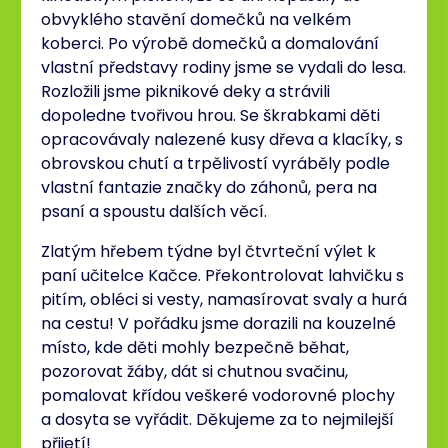
obvyklého stavění domečků na velkém
koberci. Po výrobě domečků a domalování
vlastní představy rodiny jsme se vydali do lesa.
Rozložili jsme piknikové deky a strávili
dopoledne tvořivou hrou. Se škrabkami děti
opracovávaly nalezené kusy dřeva a klacíky, s
obrovskou chutí a trpělivostí vyráběly podle
vlastní fantazie značky do záhonů, pera na
psaní a spoustu dalších věcí.
Zlatým hřebem týdne byl čtvrteční výlet k
paní učitelce Kačce. Překontrolovat lahvičku s
pitím, obléci si vesty, namasírovat svaly a hurá
na cestu! V pořádku jsme dorazili na kouzelné
místo, kde děti mohly bezpečně běhat,
pozorovat žáby, dát si chutnou svačinu,
pomalovat křídou veškeré vodorovné plochy
a dosyta se vyřádit. Děkujeme za to nejmilejší
přijetí!