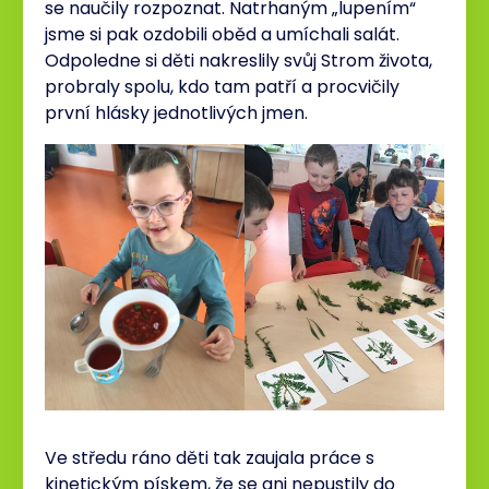
se naučily rozpoznat. Natrhaným „lupením“
jsme si pak ozdobili oběd a umíchali salát.
Odpoledne si děti nakreslily svůj Strom života,
probraly spolu, kdo tam patří a procvičily
první hlásky jednotlivých jmen.
Ve středu ráno děti tak zaujala práce s
kinetickým pískem, že se ani nepustily do