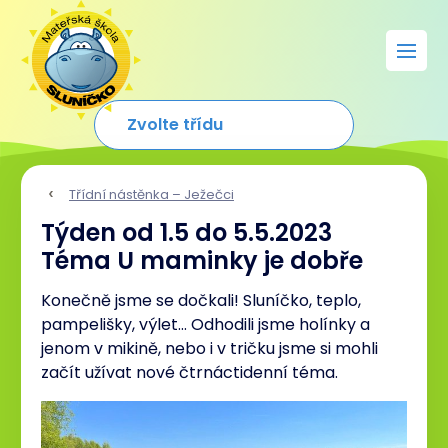
Třídní nástěnka – Ježečci
Týden od 1.5 do 5.5.2023
Téma U maminky je dobře
Konečně jsme se dočkali! Sluníčko, teplo,
pampelišky, výlet… Odhodili jsme holínky a
jenom v mikině, nebo i v tričku jsme si mohli
začít užívat nové čtrnáctidenní téma.