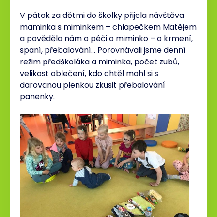
V pátek za dětmi do školky přijela návštěva
maminka s miminkem – chlapečkem Matějem
a pověděla nám o péči o miminko – o krmení,
spaní, přebalování… Porovnávali jsme denní
režim předškoláka a miminka, počet zubů,
velikost oblečení, kdo chtěl mohl si s
darovanou plenkou zkusit přebalování
panenky.