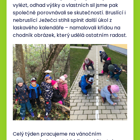
vylézt, odhad výšky a vlastních sil jsme pak
společně porovnávali se skutečností. Bruslící i
nebruslící Ježečci stihli splnit další úkol z
laskavého kalendáře – namalovali křídou na
chodník obrázek, který udělá ostatním radost.
Celý týden pracujeme na vánočním