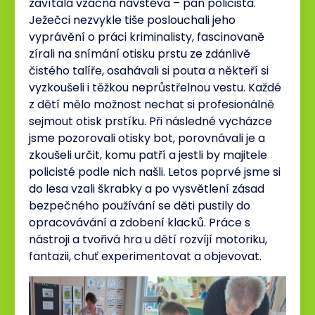
zavítala vzácná návštěva – pan policista.
Ježečci nezvykle tiše poslouchali jeho
vyprávění o práci kriminalisty, fascinovaně
zírali na snímání otisku prstu ze zdánlivě
čistého talíře, osahávali si pouta a někteří si
vyzkoušeli i těžkou neprůstřelnou vestu. Každé
z dětí mělo možnost nechat si profesionálně
sejmout otisk prstíku. Při následné vycházce
jsme pozorovali otisky bot, porovnávali je a
zkoušeli určit, komu patří a jestli by majitele
policisté podle nich našli. Letos poprvé jsme si
do lesa vzali škrabky a po vysvětlení zásad
bezpečného používání se děti pustily do
opracovávání a zdobení klacků. Práce s
nástroji a tvořivá hra u dětí rozvíjí motoriku,
fantazii, chuť experimentovat a objevovat.