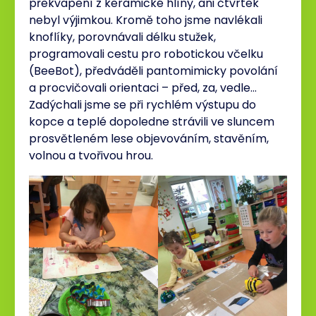
překvapení z keramické hlíny, ani čtvrtek
nebyl výjimkou. Kromě toho jsme navlékali
knoflíky, porovnávali délku stužek,
programovali cestu pro robotickou včelku
(BeeBot), předváděli pantomimicky povolání
a procvičovali orientaci – před, za, vedle…
Zadýchali jsme se při rychlém výstupu do
kopce a teplé dopoledne strávili ve sluncem
prosvětleném lese objevováním, stavěním,
volnou a tvořivou hrou.