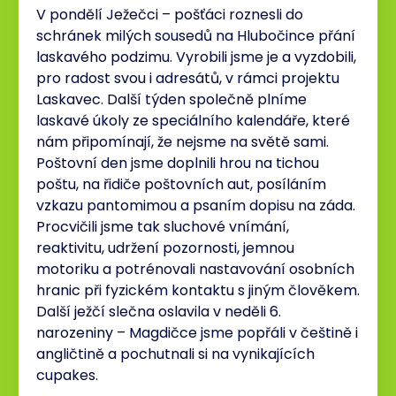
V pondělí Ježečci – pošťáci roznesli do
schránek milých sousedů na Hlubočince přání
laskavého podzimu. Vyrobili jsme je a vyzdobili,
pro radost svou i adresátů, v rámci projektu
Laskavec. Další týden společně plníme
laskavé úkoly ze speciálního kalendáře, které
nám připomínají, že nejsme na světě sami.
Poštovní den jsme doplnili hrou na tichou
poštu, na řidiče poštovních aut, posíláním
vzkazu pantomimou a psaním dopisu na záda.
Procvičili jsme tak sluchové vnímání,
reaktivitu, udržení pozornosti, jemnou
motoriku a potrénovali nastavování osobních
hranic při fyzickém kontaktu s jiným člověkem.
Další ježčí slečna oslavila v neděli 6.
narozeniny – Magdičce jsme popřáli v češtině i
angličtině a pochutnali si na vynikajících
cupakes.