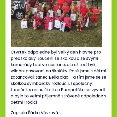
Čtvrtek odpoledne byl velký den hlavně pro
předškoláky. Loučení se školkou a se svými
kamarády teprve nastane, ale už teď byli
všichni pasovaní na školáky. Poté jsme s dětmi
zatancovali tanec Bella ciao – a tím jsme se se
školkou symbolicky rozloučili. I společný
taneček s celou školkou Pampeliška se vyvedl
a bylo to velmi příjemně strávené odpoledne s
dětmi i rodiči.
Zapsala Šárka Vávrová