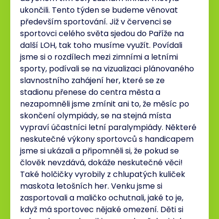
ukončili. Tento týden se budeme věnovat
především sportování. Již v červenci se
sportovci celého světa sjedou do Paříže na
další LOH, tak toho musíme využít. Povídali
jsme si o rozdílech mezi zimními a letními
sporty, podívali se na vizualizaci plánovaného
slavnostního zahájení her, které se ze
stadionu přenese do centra města a
nezapomněli jsme zmínit ani to, že měsíc po
skončení olympiády, se na stejná místa
vypraví účastníci letní paralympiády. Některé
neskutečné výkony sportovců s handicapem
jsme si ukázali a připomněli si, že pokud se
člověk nevzdává, dokáže neskutečné věci!
Také holčičky vyrobily z chlupatých kuliček
maskota letošních her. Venku jsme si
zasportovali a maličko ochutnali, jaké to je,
když má sportovec nějaké omezení. Děti si