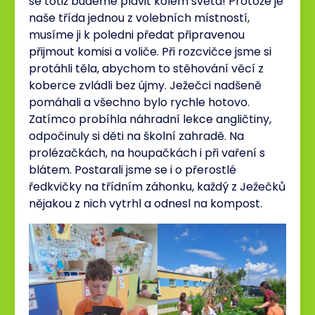
se totiž budeme plavit kolem světa! Protože je
naše třída jednou z volebních místností,
musíme ji k poledni předat připravenou
přijmout komisi a voliče. Při rozcvičce jsme si
protáhli těla, abychom to stěhování věcí z
koberce zvládli bez újmy. Ježečci nadšeně
pomáhali a všechno bylo rychle hotovo.
Zatímco probíhla náhradní lekce angličtiny,
odpočinuly si děti na školní zahradě. Na
prolézačkách, na houpačkách i při vaření s
blátem. Postarali jsme se i o přerostlé
ředkvičky na třídním záhonku, každý z Ježečků
nějakou z nich vytrhl a odnesl na kompost.