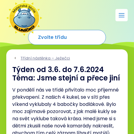
Třídní nástěnka – Ježečci
Týden od 3.6. do 7.6.2024
Téma: Jsme stejní a přece jiní
V pondělí nás ve třídě přivítalo moc příjemné
překvapení. Z našich 4 kukel, se v síti přes
víkend vyklubaly 4 babočky bodlákové. Bylo
moc zajímavé pozorovat, z jak malé kukly se
na svět vyklube taková krása. Hned jsme si s
dětmi zkusili naše nové kamarády nakreslit,
abychom tím celý záznam líhnutí motýlů