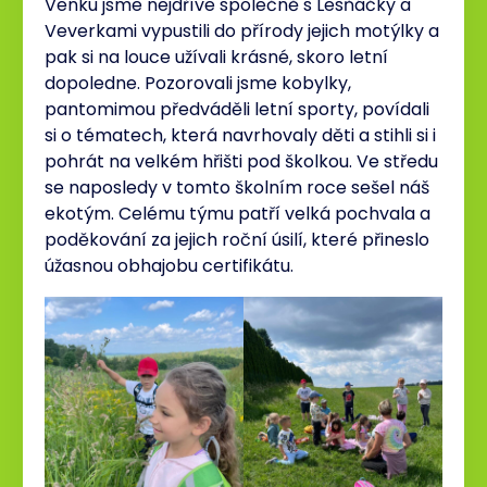
Venku jsme nejdříve společně s Lesňáčky a
Veverkami vypustili do přírody jejich motýlky a
pak si na louce užívali krásné, skoro letní
dopoledne. Pozorovali jsme kobylky,
pantomimou předváděli letní sporty, povídali
si o tématech, která navrhovaly děti a stihli si i
pohrát na velkém hřišti pod školkou. Ve středu
se naposledy v tomto školním roce sešel náš
ekotým. Celému týmu patří velká pochvala a
poděkování za jejich roční úsilí, které přineslo
úžasnou obhajobu certifikátu.