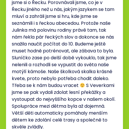
jsme si o Řecku. Porovnávali jsme, co je v
Řecku jiného než u nás, jakým jazykem se tam
mluví a zahráli jsme si hru, kde jsme se
seznámili i s řeckou abecedou. Protože naše
Julinka má polovinu rodiny právě tam, tak
nám řekla pár řeckých slov a dokonce se nás
snažila naučit počítat do 10. Budeme ještě
muset hodně potrénovat, ale zábava to byla.
Sluníčko zase po delší době vykouklo, tak jsme
nelenili a rozhodli se vypustit do světa naše
motýlí kámoše. Naše školková skalka krásně
kvete, proto nebylo potřeba chodit daleko.
Třeba se k nám budou vracet
S Veverkami
jsme se pak vydali zdolat lesní překážky a
vystoupat do nejvyššího kopce v našem okolí.
Spolupráce mezi dětma byla až dojemná.
Větší děti automaticky pomáhaly menším
dětem ke zdolání celé trasy a společně to
skvěle zvládly.