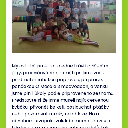
My ostatní jsme dopoledne trávili cvičením
jógy, procvičováním paměti při kimovce ,
předmatematickou přípravou, při práci s
pohádkou O Máše a 3 medvědech, a venku
jsme plnili úkoly podle připraveného seznamu.
Představte si, že jsme museli najít červenou
kytičku, přivonět ke keři, poslouchat ptáčky
nebo pozorovat mraky na obloze. No a
abychom si zopakovali, kde máme pravou a
kde levou, a co znamená nahoru a dolů, tak