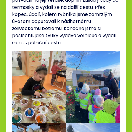
posvačili na její terase, doplnili zásoby vody do
termosky a vydali se na další cestu. Přes
kopec, údolí, kolem rybníka jsme zamrzlým
úvozem doputovali k nádhernému
želiveckému betlému. Konečně jsme si
poslechli, jaké zvuky vydává velbloud a vydali
se na zpáteční cestu.