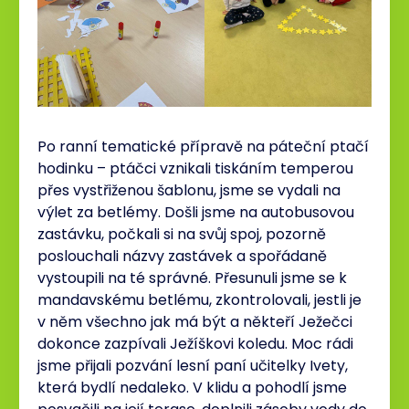
Po ranní tematické přípravě na páteční ptačí
hodinku – ptáčci vznikali tiskáním temperou
přes vystřiženou šablonu, jsme se vydali na
výlet za betlémy. Došli jsme na autobusovou
zastávku, počkali si na svůj spoj, pozorně
poslouchali názvy zastávek a spořádaně
vystoupili na té správné. Přesunuli jsme se k
mandavskému betlému, zkontrolovali, jestli je
v něm všechno jak má být a někteří Ježečci
dokonce zazpívali Ježíškovi koledu. Moc rádi
jsme přijali pozvání lesní paní učitelky Ivety,
která bydlí nedaleko. V klidu a pohodlí jsme