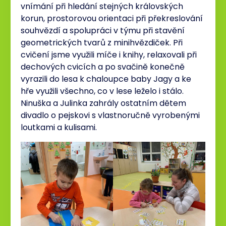
vnímání při hledání stejných královských
korun, prostorovou orientaci při překreslování
souhvězdí a spolupráci v týmu při stavění
geometrických tvarů z minihvězdiček. Při
cvičení jsme využili míče i knihy, relaxovali při
dechových cvicích a po svačině konečně
vyrazili do lesa k chaloupce baby Jagy a ke
hře využili všechno, co v lese leželo i stálo.
Ninuška a Julinka zahrály ostatním dětem
divadlo o pejskovi s vlastnoručně vyrobenými
loutkami a kulisami.