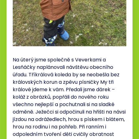
Na úterý jsme společně s Veverkami a
Lesňáčky naplánovali návštěvu obecního
úřadu. Tříkrálová koleda by se neobešla bez
královských korun a zpěvu písničky My tři
králové jdeme k vám. Předali jsme dárek –
koláž z obrázků, popřáli do nového roku
všechno nejlepší a pochutnali si na sladké
odměně. Ježečci si odpočinuli na hřišti na návsi
jízdou na odrážedlech, hrou s pískem i blátem,
hrou na rodinu i na pohřeb. Při ranním i
odpoledním tvoření děti cvičily obratnost