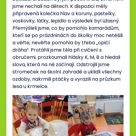
jsme nechali na dětech. K dispozici měly
připravená kolečka hlav a koruny, pastelky,
voskovky, látky, lepidlo a výsledek byl úžasný.
Přemýšleli jsme, co by pomohlo kamarádům,
kteří se po prázdninách do školky moc netěšili
a věřte, nevěřte pomohla by třeba „opičí
dráha“. Protáhli jsme těla při cvičení s
obručemi, prozkoumali hlásky K, M, B a hledali
slova, která na ně začínají. Odstrojili jsme
stromeček na školní zahradě a uklidli všechny
ozdoby, nakrmili ptáčky a vyrazili na průzkum
lesa u krmelce.