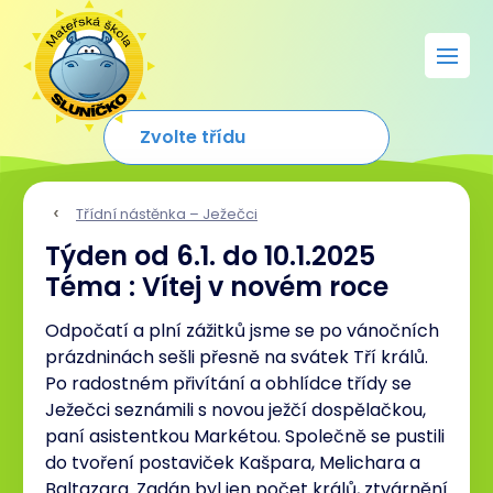
Třídní nástěnka – Ježečci
Týden od 6.1. do 10.1.2025
Téma : Vítej v novém roce
Odpočatí a plní zážitků jsme se po vánočních
prázdninách sešli přesně na svátek Tří králů.
Po radostném přivítání a obhlídce třídy se
Ježečci seznámili s novou ježčí dospělačkou,
paní asistentkou Markétou. Společně se pustili
do tvoření postaviček Kašpara, Melichara a
Baltazara. Zadán byl jen počet králů, ztvárnění