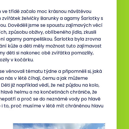
 ve třídě začalo moc krásnou návštěvou
 zvířátek želvičky Barunky a agamy Šarlotky s
ou. Dověděli jsme se spoustu zajímavých věcí
ích, způsobu obživy, oblíbeného jídla, zkusili
ení agamy pampeliškou. Šarlotka byla zrovna
kání kůže a děti měly možnost tuto zajímavost
ny děti si nakonec obě zvířátka pomazlily,
ozily v kočárku.
se věnovali tématu týdne a připomněli si, jaká
a nás v létě číhají, čemu a jak můžeme
Děti již například vědí, že než půjdou na kolo,
 hlavě helmu a na končetinách chrániče, že
i nepatří a proč se do neznámé vody po hlavě
 i to, proč musíme v létě mít chráněnou hlavu