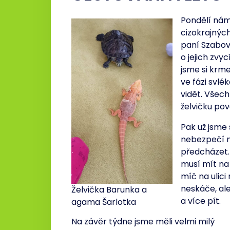
Pondělí nám
cizokrajných
paní Szabov
o jejich zvyc
jsme si krm
ve fázi svlé
vidět. Všech
želvičku pov
Pak už jsme 
nebezpečí n
předcházet. 
musí mít na
míč na ulic
neskáče, ale
Želvička Barunka a
a více pít.
agama Šarlotka
Na závěr týdne jsme měli velmi milý