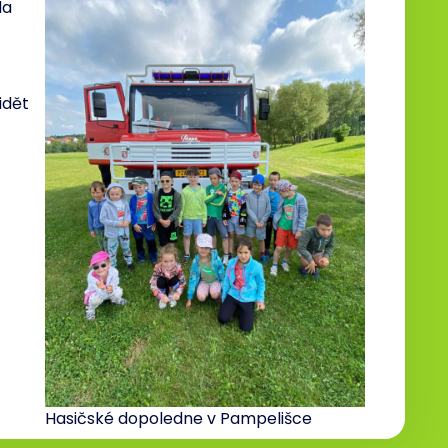
la
idět
Hasičské dopoledne v Pampelišce