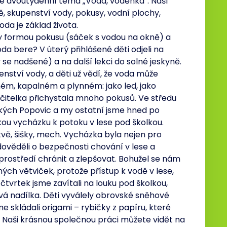
ové dvoutýdenní téma „Voda, voděnka“. Naší
ě, skupenství vody, pokusy, vodní plochy,
oda je základ života.
y formou pokusu (sáček s vodou na okně) a
da bere? V úterý přihlášené děti odjeli na
 se nadšené) a na další lekci do solné jeskyně.
nství vody, a děti už vědí, že voda může
ém, kapalném a plynném: jako led, jako
čitelka přichystala mnoho pokusů. Ve středu
elkých Popovic a my ostatní jsme hned po
kou vycházku k potoku v lese pod školkou.
tvě, šišky, mech. Vycházka byla nejen pro
dověděli o bezpečnosti chování v lese a
e prostředí chránit a zlepšovat. Bohužel se nám
ých větviček, protože přístup k vodě v lese,
 čtvrtek jsme zavítali na louku pod školkou,
vá nadílka. Děti vyválely obrovské sněhové
sme skládali origami – rybičky z papíru, které
. Naši krásnou společnou práci můžete vidět na