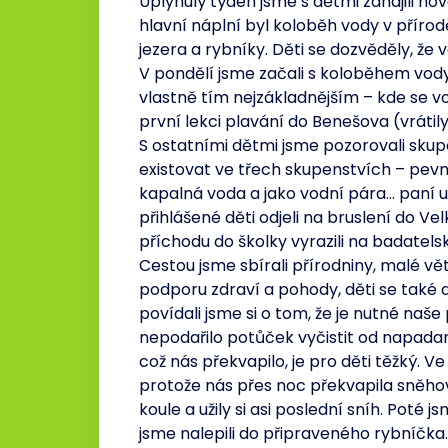
Uplynulý týden jsme s dětmi zahájili n
hlavní náplní byl koloběh vody v přírod
jezera a rybníky. Děti se dozvěděly, že v
V pondělí jsme začali s koloběhem vod
vlastně tím nejzákladnějším – kde se vo
první lekci plavání do Benešova (vrátily
S ostatními dětmi jsme pozorovali skupe
existovat ve třech skupenstvích – pevn
kapalná voda a jako vodní pára… paní u
přihlášené děti odjeli na bruslení do V
příchodu do školky vyrazili na badatels
Cestou jsme sbírali přírodniny, malé vě
podporu zdraví a pohody, děti se také 
povídali jsme si o tom, že je nutné naš
nepodařilo potůček vyčistit od napadan
což nás překvapilo, je pro děti těžký. Ve
protože nás přes noc překvapila sněho
koule a užily si asi poslední sníh. Poté j
jsme nalepili do připraveného rybníčka