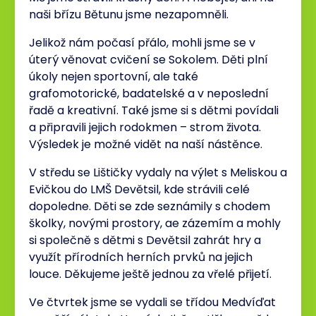
naši břízu Bětunu jsme nezapomněli.
Jelikož nám počasí přálo, mohli jsme se v
úterý věnovat cvičení se Sokolem. Děti plní
úkoly nejen sportovní, ale také
grafomotorické, badatelské a v neposlední
řadě a kreativní. Také jsme si s dětmi povídali
a připravili jejich rodokmen – strom života.
Výsledek je možné vidět na naší nástěnce.
V středu se Lištičky vydaly na výlet s Meliskou a
Evičkou do LMŠ Devětsil, kde strávili celé
dopoledne. Děti se zde seznámily s chodem
školky, novými prostory, ae zázemím a mohly
si společně s dětmi s Devětsil zahrát hry a
využít přírodních herních prvků na jejich
louce. Děkujeme ještě jednou za vřelé přijetí.
Ve čtvrtek jsme se vydali se třídou Medvíďat