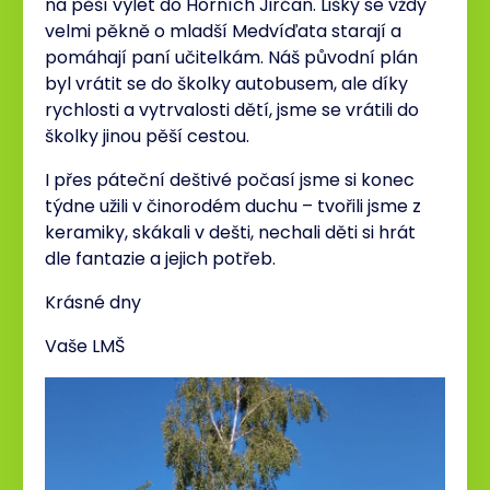
na pěší výlet do Horních Jirčan. Lišky se vždy
velmi pěkně o mladší Medvíďata starají a
pomáhají paní učitelkám. Náš původní plán
byl vrátit se do školky autobusem, ale díky
rychlosti a vytrvalosti dětí, jsme se vrátili do
školky jinou pěší cestou.
I přes páteční deštivé počasí jsme si konec
týdne užili v činorodém duchu – tvořili jsme z
keramiky, skákali v dešti, nechali děti si hrát
dle fantazie a jejich potřeb.
Krásné dny
Vaše LMŠ