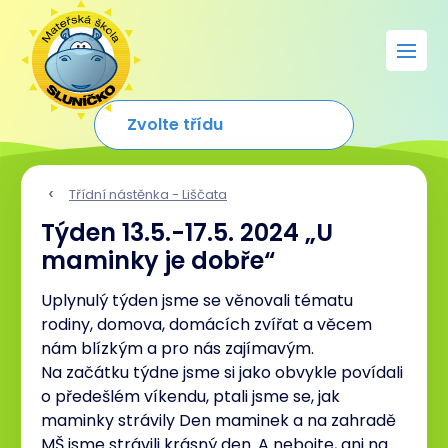
Třídní nástěnka - Liščata
Týden 13.5.-17.5. 2024 „U
maminky je dobře“
Uplynulý týden jsme se věnovali tématu
rodiny, domova, domácích zvířat a věcem
nám blízkým a pro nás zajímavým.
Na začátku týdne jsme si jako obvykle povídali
o předešlém víkendu, ptali jsme se, jak
maminky strávily Den maminek a na zahradě
MŠ jsme strávili krásný den. A nebojte, ani na