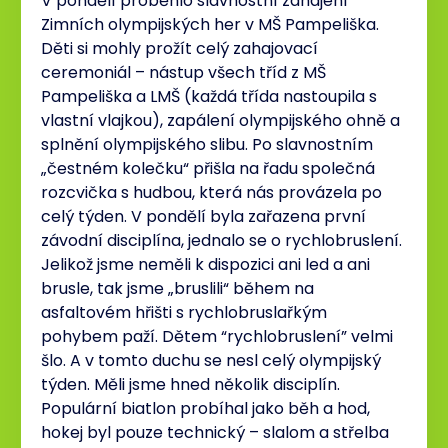
V pondělí proběhlo slavnostní zahájení
Zimních olympijských her v MŠ Pampeliška.
Děti si mohly prožít celý zahajovací
ceremoniál – nástup všech tříd z MŠ
Pampeliška a LMŠ (každá třída nastoupila s
vlastní vlajkou), zapálení olympijského ohně a
splnění olympijského slibu. Po slavnostním
„čestném kolečku“ přišla na řadu společná
rozcvička s hudbou, která nás provázela po
celý týden. V pondělí byla zařazena první
závodní disciplína, jednalo se o rychlobruslení.
Jelikož jsme neměli k dispozici ani led a ani
brusle, tak jsme „bruslili“ během na
asfaltovém hřišti s rychlobruslařkým
pohybem paží. Dětem “rychlobruslení” velmi
šlo. A v tomto duchu se nesl celý olympijský
týden. Měli jsme hned několik disciplín.
Populární biatlon probíhal jako běh a hod,
hokej byl pouze technický – slalom a střelba