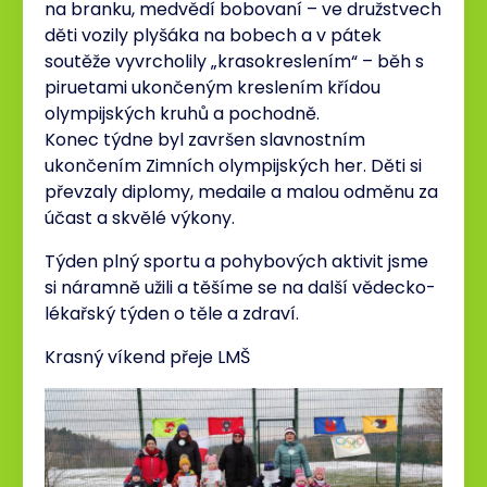
na branku, medvědí bobovaní – ve družstvech
děti vozily plyšáka na bobech a v pátek
soutěže vyvrcholily „krasokreslením“ – běh s
piruetami ukončeným kreslením křídou
olympijských kruhů a pochodně.
Konec týdne byl završen slavnostním
ukončením Zimních olympijských her. Děti si
převzaly diplomy, medaile a malou odměnu za
účast a skvělé výkony.
Týden plný sportu a pohybových aktivit jsme
si náramně užili a těšíme se na další vědecko-
lékařský týden o těle a zdraví.
Krasný víkend přeje LMŠ