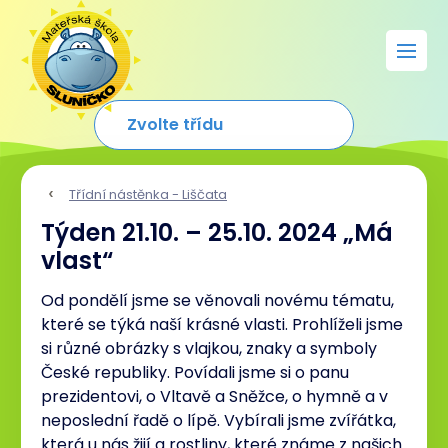
Třídní nástěnka - Liščata
Týden 21.10. – 25.10. 2024 „Má
vlast“
Od pondělí jsme se věnovali novému tématu,
které se týká naší krásné vlasti. Prohlíželi jsme
si různé obrázky s vlajkou, znaky a symboly
České republiky. Povídali jsme si o panu
prezidentovi, o Vltavě a Sněžce, o hymně a v
neposlední řadě o lípě. Vybírali jsme zvířátka,
která u nás žijí a rostliny, které známe z našich