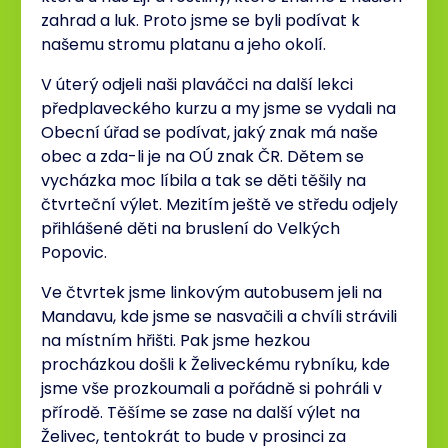
zahrad a luk. Proto jsme se byli podívat k
našemu stromu platanu a jeho okolí.
V úterý odjeli naši plaváčci na další lekci
předplaveckého kurzu a my jsme se vydali na
Obecní úřad se podívat, jaký znak má naše
obec a zda-li je na OÚ znak ČR. Dětem se
vycházka moc líbila a tak se děti těšily na
čtvrteční výlet. Mezitím ještě ve středu odjely
přihlášené děti na bruslení do Velkých
Popovic.
Ve čtvrtek jsme linkovým autobusem jeli na
Mandavu, kde jsme se nasvačili a chvíli strávili
na místním hřišti. Pak jsme hezkou
procházkou došli k Želiveckému rybníku, kde
jsme vše prozkoumali a pořádně si pohráli v
přírodě. Těšíme se zase na další výlet na
Želivec, tentokrát to bude v prosinci za