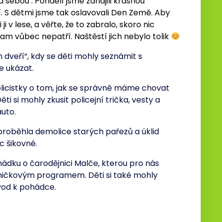
a sebou . Pondělí jsme zahájili krásnou
 S dětmi jsme tak oslavovali Den Země. Aby
i v lese, a věřte, že to zabralo, skoro nic
 tam vůbec nepatří. Naštěstí jich nebylo tolik
dveří“, kdy se děti mohly seznámit s
e ukázat.
olicistky o tom, jak se správně máme chovat
ti si mohly zkusit policejní trička, vesty a
auto.
proběhla demolice starých pařezů a úklid
c šikovné.
ohádku o čarodějnici Malče, kterou pro nás
sničkovým programem. Děti si také mohly
vod k pohádce.