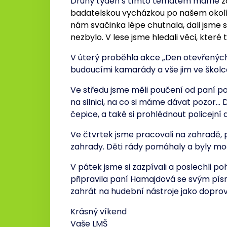
Druhý týden s tímto tématem máme
z
badatelskou vycházkou po našem okolí.
nám svačinka lépe chutnala, dali jsme si j
nezbylo. V lese jsme hledali věci, které
V úterý proběhla akce „Den otevřených 
budoucími kamarády a vše jim ve školc
Ve středu jsme měli poučení od paní p
na silnici, na co si máme dávat pozor… Dě
čepice, a také si prohlédnout policejní 
Ve čtvrtek jsme pracovali na zahradě, 
zahrady. Děti rády pomáhaly a byly mo
V pátek jsme si zazpívali a poslechli p
připravila paní Hamajdová se svým pí
zahrát na hudební nástroje jako dopro
Krásný víkend
Vaše LMŠ