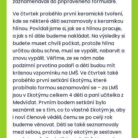
zaznamenávali do připraveného formuláře.
Ve čtvrtek proběhlo první keramické tvoření,
kde se některé děti seznamovaly s keramikou
hlínou. Povídali jsme si, jak se s hlínou pracuje,
a jak s ní dále budeme nakládat. Na výsledky si
budete muset chvíli počkat, protože hlína
určitou dobu schne, musí se vypálit, nabarvit a
znovu vypálit. Věříme, ze se nám naše
podzimní prvotina podaří a děti budou mít
krásnou vzpomínku na LMŠ. Ve čtvrtek také
proběhlo první setkání Ekotýmu, které
probíhalo formou seznamování se – za LMŠ
jsou v Ekotýmu celkem 4 děti a paní učitelka z
Medvíďat. Prvním bodem setkání bylo
seznámit se s tím, co to vlastně Ekotým je, aby
i noví členové věděli, čemu se po celý rok
budeme věnovat. Děti se také seznamovaly
mezi sebou, protože celý ekotým je sestaven