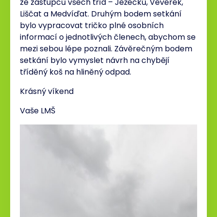
ze zástupců všech tříd – Ježečků, Veverek,
Liščat a Medvíďat. Druhým bodem setkání
bylo vypracovat tričko plné osobních
informací o jednotlivých členech, abychom se
mezi sebou lépe poznali. Závěrečným bodem
setkání bylo vymyslet návrh na chybějí
tříděný koš na hliněný odpad.
Krásný víkend
Vaše LMŠ