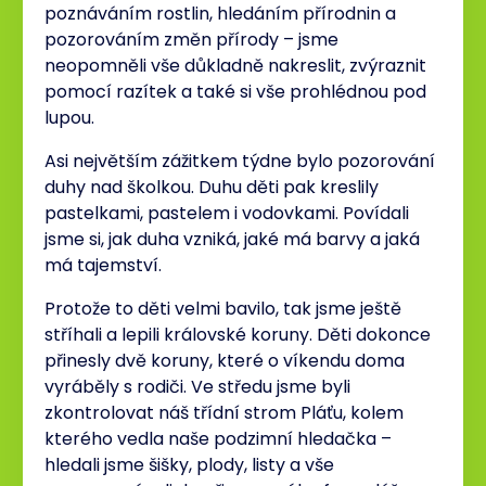
poznáváním rostlin, hledáním přírodnin a
pozorováním změn přírody – jsme
neopomněli vše důkladně nakreslit, zvýraznit
pomocí razítek a také si vše prohlédnou pod
lupou.
Asi největším zážitkem týdne bylo pozorování
duhy nad školkou. Duhu děti pak kreslily
pastelkami, pastelem i vodovkami. Povídali
jsme si, jak duha vzniká, jaké má barvy a jaká
má tajemství.
Protože to děti velmi bavilo, tak jsme ještě
stříhali a lepili královské koruny. Děti dokonce
přinesly dvě koruny, které o víkendu doma
vyráběly s rodiči. Ve středu jsme byli
zkontrolovat náš třídní strom Pláťu, kolem
kterého vedla naše podzimní hledačka –
hledali jsme šišky, plody, listy a vše