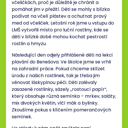
včeličkách, proč je důležité je chránit a
pomáhat jim v přežití. Děti se mohly s blízka
podívat na včelí plástev a ochutnat pravý
med od včeliček. Letošní rok jsme u vstupu do
LMŠ vytvořili místo pro luční rostliny, kde se
děti v blízké době mohou kochat pestrostí
rostlin a hmyzu.
Následující den odjely přihlášené děti na lekci
plavání do Benešova. Ve školce jsme se vrhli
na zahradní práce. Pokud chceme sklízet
úrodu z našich rostlinek, tak je třeba jim
věnovat láskyplnou péči. Děti zalévaly
zasazené rostlinky, sázely „rostoucí papír“,
který obsahuje různá semínka – mrkev, saláty,
mix divokých květin, vlčí mák a bylinky.
Zkoušíme pokus s klíčením pomerančových
semínek.