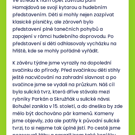
Ve středu k nám opět zavítala paní
Hamajdová se svojí kytarou a hudebním
představením. Děti si mohly nejen zazpívat
klasické písničky, ale zároveň bylo
představení plné tanečních pohybů a
zapojení v rámci hudebního doprovodu. Po
představení si děti odhlasovaly vycházku na
hřiště, kde se mohly pořádně vyřádit.
K závěru týdne jsme vyrazily na dopolední
svačinku do přírody. Před svačinkou děti stihly
ještě nacvičování na zahradní slavnost a po
svačince jsme se vydali na průzkum. Náš cíl
byla sulická tvrz, která dříve stávala mezi
rybníky Parkán a Skružňák u sulické návsi.
Bohužel zanikla v 15. století, a do dneška by zde
mělo být dochováno pár kamenů. Kameny
jsme objevily, zda ale patřily k původní sulické
tvrzi, to si nejsme tak úplně jistí. Po cestě jsme