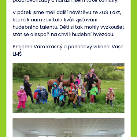
pozorovali žáby a narazili jsem také koníčky.
V pátek jsme měli další návštěvu ze ZUŠ Takt,
která k nám zavítala kvůli zjišťování
hudebního talentu. Děti si tak mohly vyzkoušet
stát se alespoň na chvíli hudební hvězdou.
Přejeme Vám krásný a pohodový víkend. Vaše
LMŠ