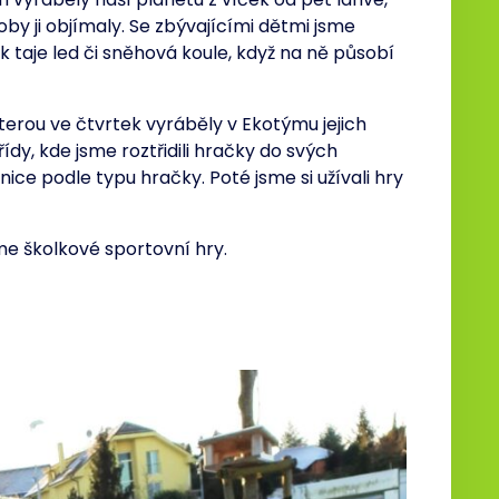
koby ji objímaly. Se zbývajícími dětmi jsme
ak taje led či sněhová koule, když na ně působí
terou ve čtvrtek vyráběly v Ekotýmu jejich
třídy, kde jsme roztřidili hračky do svých
ice podle typu hračky. Poté jsme si užívali hry
me školkové sportovní hry.