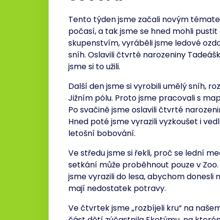
Tento týden jsme začali novým tématem,
počasí, a tak jsme se hned mohli pustit
skupenstvím, vyráběli jsme ledové ozdo
sníh. Oslavili čtvrté narozeniny Tadeá
jsme si to užili.
Další den jsme si vyrobili umělý sníh, ro
Jižním pólu. Proto jsme pracovali s map
Po svačině jsme oslavili čtvrté narozen
Hned poté jsme vyrazili vyzkoušet i vedl
letošní bobování.
Ve středu jsme si řekli, proč se lední
setkání může proběhnout pouze v Zoo. A
jsme vyrazili do lesa, abychom donesli
mají nedostatek potravy.
Ve čtvrtek jsme „rozbíjeli kru“ na na
část dětí zúčastnila Ekotýmu, na kterém