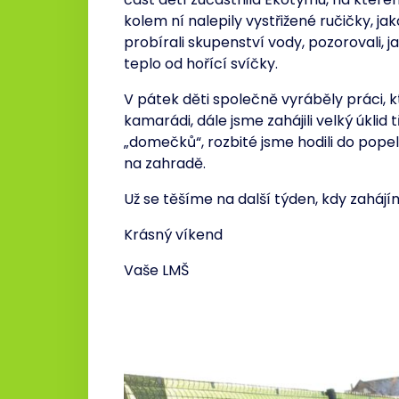
kolem ní nalepily vystřižené ručičky, ja
probírali skupenství vody, pozorovali, j
teplo od hořící svíčky.
V pátek děti společně vyráběly práci, k
kamarádi, dále jsme zahájili velký úklid 
„domečků“, rozbité jsme hodili do popeln
na zahradě.
Už se těšíme na další týden, kdy zahájí
Krásný víkend
Vaše LMŠ