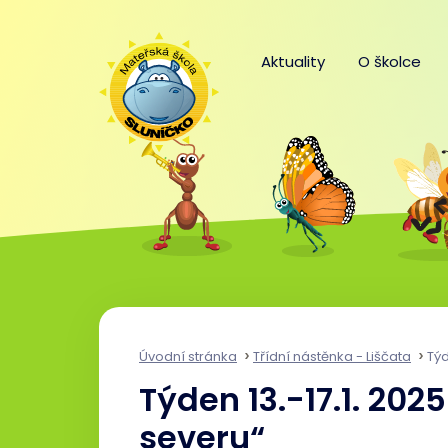
Aktuality
O školce
Úvodní stránka
Třídní nástěnka - Liščata
Týde
Týden 13.-17.1. 20
severu“