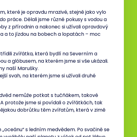
 které je opravdu mrazivé, stejně jako vylo
 do práce. Dělali jsme různé pokusy s vodou a
by z přírodnin a nakonec si užívali opravdový
ška a to jízdou na bobech a lopatách – moc
ztřídili zvířátka, která bydlí na Severním a
ou a glóbusem, na kterém jsme si vše ukázali.
iny naší Marušky.
ejší svah, na kterém jsme si užívali druhé
 medvěd nemůže potkat s tučňákem, takové
 protože jsme si povídali o zvířátkách, tak
 nějakou dobrůtku těm zvířatům, která v zimě
šem „oceánu“ s ledním medvědem. Po svačině se
 vyráběly naší planetu z víček od pet láhve,