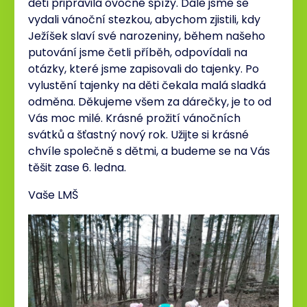
děti připravila ovocné špízy. Dále jsme se
vydali vánoční stezkou, abychom zjistili, kdy
Ježíšek slaví své narozeniny, během našeho
putování jsme četli příběh, odpovídali na
otázky, které jsme zapisovali do tajenky. Po
vylustění tajenky na děti čekala malá sladká
odměna. Děkujeme všem za dárečky, je to od
Vás moc milé. Krásné prožití vánočních
svátků a šťastný nový rok. Užijte si krásné
chvíle společně s dětmi, a budeme se na Vás
těšit zase 6. ledna.
Vaše LMŠ