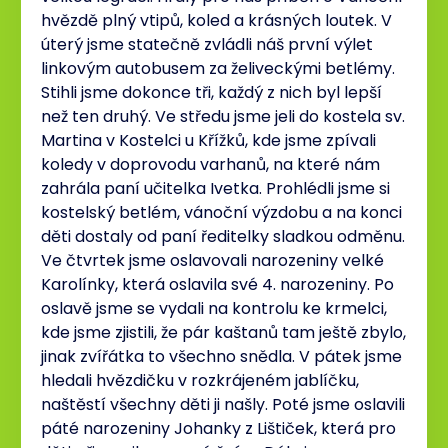
hvězdě plný vtipů, koled a krásných loutek. V
úterý jsme statečně zvládli náš první výlet
linkovým autobusem za želiveckými betlémy.
Stihli jsme dokonce tři, každý z nich byl lepší
než ten druhý. Ve středu jsme jeli do kostela sv.
Martina v Kostelci u Křížků, kde jsme zpívali
koledy v doprovodu varhanů, na které nám
zahrála paní učitelka Ivetka. Prohlédli jsme si
kostelský betlém, vánoční výzdobu a na konci
děti dostaly od paní ředitelky sladkou odměnu.
Ve čtvrtek jsme oslavovali narozeniny velké
Karolínky, která oslavila své 4. narozeniny. Po
oslavě jsme se vydali na kontrolu ke krmelci,
kde jsme zjistili, že pár kaštanů tam ještě zbylo,
jinak zvířátka to všechno snědla. V pátek jsme
hledali hvězdičku v rozkrájeném jablíčku,
naštěstí všechny děti ji našly. Poté jsme oslavili
páté narozeniny Johanky z Lištiček, která pro