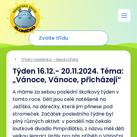
Třídní nástěnka – Medvíďata
Týden 16.12.- 20.11.2024. Téma:
„Vánoce, Vánoce, přicházejí“
A máme za sebou poslední školkový týden v
tomto roce. Děti jsou celé natěšené na
Ježíška, na dárečky, které jim přinese pod
stromeček. Začátek posledního týdne byl
plný různých aktivit: v pondělí nás čekalo
loutkové divadlo Pimprdlátko, z názvu měli děti
velkou legraci. Hrály pro nás příběh o Vánoční