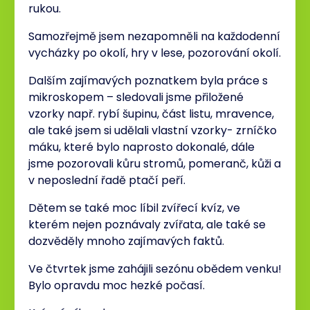
rukou.
Samozřejmě jsem nezapomněli na každodenní
vycházky po okolí, hry v lese, pozorování okolí.
Dalším zajímavých poznatkem byla práce s
mikroskopem – sledovali jsme přiložené
vzorky např. rybí šupinu, část listu, mravence,
ale také jsem si udělali vlastní vzorky- zrníčko
máku, které bylo naprosto dokonalé, dále
jsme pozorovali kůru stromů, pomeranč, kůži a
v neposlední řadě ptačí peří.
Dětem se také moc líbil zvířecí kvíz, ve
kterém nejen poznávaly zvířata, ale také se
dozvěděly mnoho zajímavých faktů.
Ve čtvrtek jsme zahájili sezónu obědem venku!
Bylo opravdu moc hezké počasí.