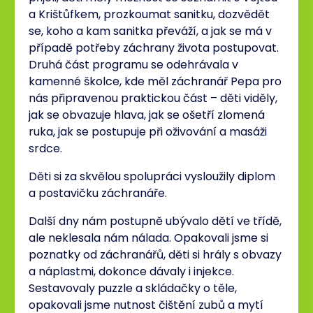
a Krištůfkem, prozkoumat sanitku, dozvědět
se, koho a kam sanitka převáží, a jak se má v
případě potřeby záchrany života postupovat.
Druhá část programu se odehrávala v
kamenné školce, kde měl záchranář Pepa pro
nás připravenou praktickou část – děti viděly,
jak se obvazuje hlava, jak se ošetří zlomená
ruka, jak se postupuje při oživování a masáži
srdce.
Děti si za skvělou spolupráci vysloužily diplom
a postavičku záchranáře.
Další dny nám postupně ubývalo dětí ve třídě,
ale neklesala nám nálada. Opakovali jsme si
poznatky od záchranářů, děti si hrály s obvazy
a náplastmi, dokonce dávaly i injekce.
Sestavovaly puzzle a skládačky o těle,
opakovali jsme nutnost čištění zubů a mytí