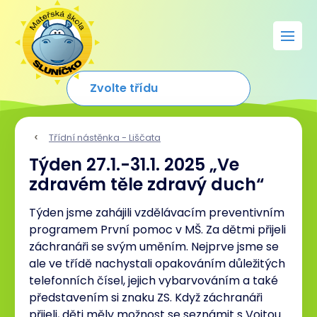
Třídní nástěnka - Liščata
Týden 27.1.-31.1. 2025 „Ve
zdravém těle zdravý duch“
Týden jsme zahájili vzdělávacím preventivním
programem První pomoc v MŠ. Za dětmi přijeli
záchranáři se svým uměním. Nejprve jsme se
ale ve třídě nachystali opakováním důležitých
telefonních čísel, jejich vybarvováním a také
představením si znaku ZS. Když záchranáři
přijeli, děti měly možnost se seznámit s Vojtou