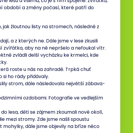
ně lesu a všemu, co je s ním spojené: zvířátka,
ní období a změny počasí, které patří do
 jak žloutnou listy na stromech, následně z
dají, a z kterých ne. Dále jsme v lese zkusili
 zvířátka, aby na ně nepršelo a nefoukal vítr.
tně zvládli delší vycházku ke krmelci, kde
tky.
erá roste u nás na zahradě. Trpká chuť
 si ho rády přidávaly.
eslily strom, dále následovala největší zábava-
odzimními ozdobami. Fotografie ve vedlejším
 do lesa, děti se zájmem zkoumali nové okolí,
ólie mezi stromy. Zde jsme našli spoustu
t mohylky, dále jsme objevily na bříze něco