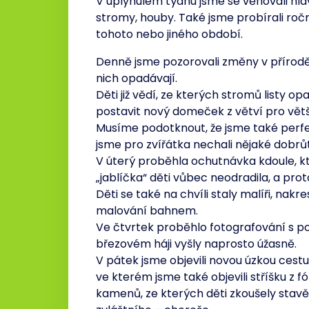
V uplynulém týdnu jsme se věnovali hlav
stromy, houby. Také jsme probírali roč
tohoto nebo jiného období.
Denně jsme pozorovali změny v přírodě,
nich opadávají.
Děti již vědí, ze kterých stromů listy opa
postavit nový domeček z větví pro větší
Musíme podotknout, že jsme také perfek
jsme pro zvířátka nechali nějaké dobrů
V úterý proběhla ochutnávka kdoule, kt
„jablíčka“ děti vůbec neodradila, a proto
Děti se také na chvíli staly malíři, nakr
malování bahnem.
Ve čtvrtek proběhlo fotografování s p
březovém háji vyšly naprosto úžasně.
V pátek jsme objevili novou úzkou cestu
ve kterém jsme také objevili stříšku z f
kamenů, ze kterých děti zkoušely stavě