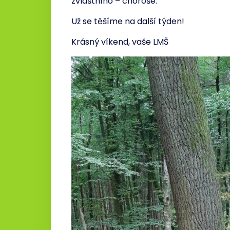
zvláštního – choroše.
Už se těšíme na další týden!
Krásný víkend, vaše LMŠ