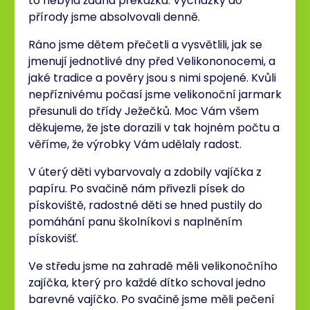
to nebyla žádná překážka. Vycházky do
přírody jsme absolvovali denně.
Ráno jsme dětem přečetli a vysvětlili, jak se
jmenují jednotlivé dny před Velikononocemi, a
jaké tradice a pověry jsou s nimi spojené. Kvůli
nepříznivému počasí jsme velikonoční jarmark
přesunuli do třídy Ježečků. Moc Vám všem
děkujeme, že jste dorazili v tak hojném počtu a
věříme, že výrobky Vám udělaly radost.
V úterý děti vybarvovaly a zdobily vajíčka z
papíru. Po svačině nám přivezli písek do
pískoviště, radostné děti se hned pustily do
pomáhání panu školníkovi s naplněním
pískovišť.
Ve středu jsme na zahradě měli velikonočního
zajíčka, který pro každé dítko schoval jedno
barevné vajíčko. Po svačině jsme měli pečení