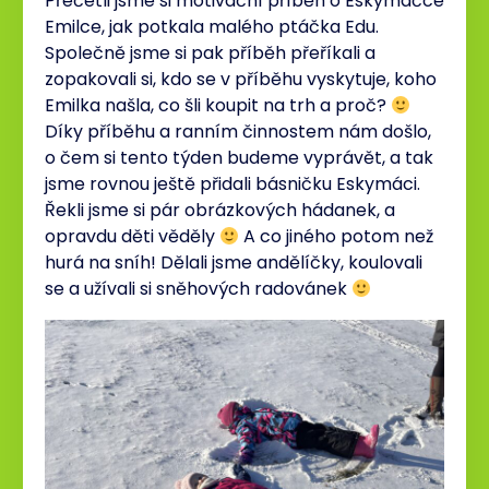
Přečetli jsme si motivační příběh o Eskymačce
Emilce, jak potkala malého ptáčka Edu.
Společně jsme si pak příběh přeříkali a
zopakovali si, kdo se v příběhu vyskytuje, koho
Emilka našla, co šli koupit na trh a proč?
Díky příběhu a ranním činnostem nám došlo,
o čem si tento týden budeme vyprávět, a tak
jsme rovnou ještě přidali básničku Eskymáci.
Řekli jsme si pár obrázkových hádanek, a
opravdu děti věděly
A co jiného potom než
hurá na sníh! Dělali jsme andělíčky, koulovali
se a užívali si sněhových radovánek