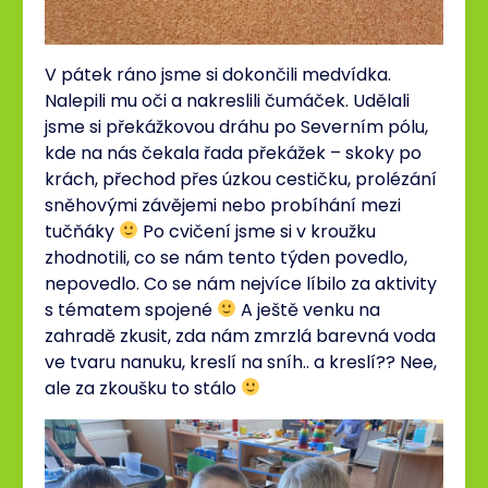
V pátek ráno jsme si dokončili medvídka.
Nalepili mu oči a nakreslili čumáček. Udělali
jsme si překážkovou dráhu po Severním pólu,
kde na nás čekala řada překážek – skoky po
krách, přechod přes úzkou cestičku, prolézání
sněhovými závějemi nebo probíhání mezi
tučňáky
Po cvičení jsme si v kroužku
zhodnotili, co se nám tento týden povedlo,
nepovedlo. Co se nám nejvíce líbilo za aktivity
s tématem spojené
A ještě venku na
zahradě zkusit, zda nám zmrzlá barevná voda
ve tvaru nanuku, kreslí na sníh.. a kreslí?? Nee,
ale za zkoušku to stálo