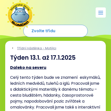
Třídní nástěnka - Motýlci
Týden 13.1. až 17.1.2025
Daleko na severu
Celý tento týden bude ve znamení eskymáků,
ledních medvědů, tuleňů a iglú. Pracovali jsme
s didaktickými materiály k danému tématu –
cesta bludištěm, hádanky, časoprostorové
pojmy, napodobování pozic zvířátek a
omalovánky. Pracovali jsme také s interaktivní