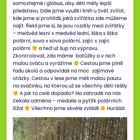
samozřejmě i glóbus, aby děti měly lepší
představu. Dále jsme využili i knih u Svět zvířat,
kde jsme si prohlídli, jaká zvířátka zde můžeme
najít. Řekli jsme si, že jsou rozdíly mezi zvířátky
– medvěd lesní x medvěd lední, liška x liška
polární, sova x sova polární, zajíc x zajíc
polární
a teď už šup na výpravu.
Zkontrolovat, zda máme batůžky a v nich
malou sváču a vyrážíme
Cestou jsme plnili
řadu úkolů a odpovídali na moc zajímavé
otázky. Cestou v lese jsme měli malou pauzu
na svačinku, na kterou už se všechny děti těšily
A jak to celé dopadlo? Na zahradě na nás
čekala odměna – medaile a pytlík polárních
žížal
Všechno jsme skvěle zvládli
Hurááá