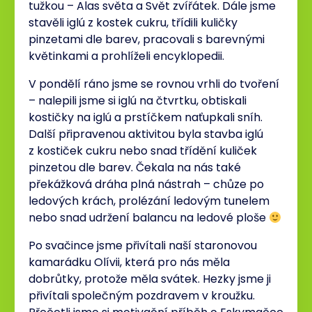
tužkou – Alas světa a Svět zvířátek. Dále jsme
stavěli iglú z kostek cukru, třídili kuličky
pinzetami dle barev, pracovali s barevnými
květinkami a prohlíželi encyklopedii.
V pondělí ráno jsme se rovnou vrhli do tvoření
– nalepili jsme si iglú na čtvrtku, obtiskali
kostičky na iglú a prstíčkem naťupkali sníh.
Další připravenou aktivitou byla stavba iglú
z kostiček cukru nebo snad třídění kuliček
pinzetou dle barev. Čekala na nás také
překážková dráha plná nástrah – chůze po
ledových krách, prolézání ledovým tunelem
nebo snad udržení balancu na ledové ploše
Po svačince jsme přivítali naší staronovou
kamarádku Olívii, která pro nás měla
dobrůtky, protože měla svátek. Hezky jsme ji
přivítali společným pozdravem v kroužku.