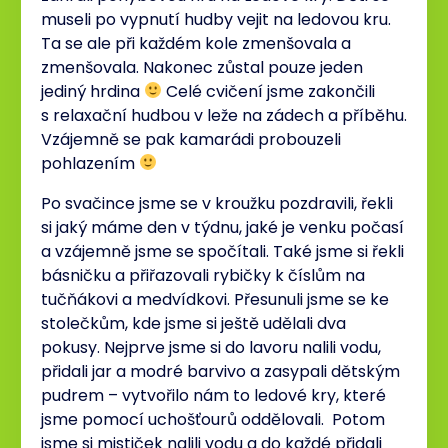
museli po vypnutí hudby vejit na ledovou kru.
Ta se ale při každém kole zmenšovala a
zmenšovala. Nakonec zůstal pouze jeden
jediný hrdina
Celé cvičení jsme zakončili
s relaxační hudbou v leže na zádech a příběhu.
Vzájemně se pak kamarádi probouzeli
pohlazením
Po svačince jsme se v kroužku pozdravili, řekli
si jaký máme den v týdnu, jaké je venku počasí
a vzájemně jsme se spočítali. Také jsme si řekli
básničku a přiřazovali rybičky k číslům na
tučňákovi a medvídkovi. Přesunuli jsme se ke
stolečkům, kde jsme si ještě udělali dva
pokusy. Nejprve jsme si do lavoru nalili vodu,
přidali jar a modré barvivo a zasypali dětským
pudrem – vytvořilo nám to ledové kry, které
jsme pomocí uchošťourů oddělovali. Potom
jsme si mističek nalili vodu a do každé přidali