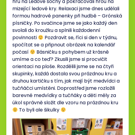
hru na Ledové sochy a pokračovali hrou na
mizející ledové kry. Relaxaci jsme dnes udělali
formou hadrové panenky při hudbě – Grónská
písničky. Po svačince jsme se jako každý den
svolali do kroužku a splnili každodenní
povinnosti
Pozdravit se, říci si den v týdnu,
spočítat se a připnout obrázek na kalendář
počasí
Básničku s pohybem už krásně
umíme a co teď? Zkusili jsme si procvičit
orientaci na ploše. Rozdělili jsme se na čtyři
skupinky, každá dostala svou prázdnou kru a
druhou kartičku s tím, jak mají být medvídci a
tučňáčci umístěni. Doprostřed jsme rozložili
barevné medvídky a tučňáky a děti měly za
úkol správně složit dle vzoru na prázdnou kru
To byli ale šikulky