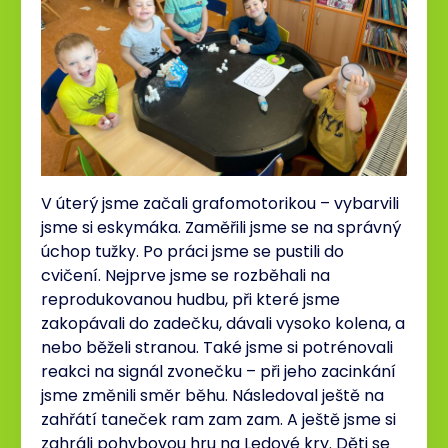
V úterý jsme začali grafomotorikou – vybarvili
jsme si eskymáka. Zaměřili jsme se na správný
úchop tužky. Po práci jsme se pustili do
cvičení. Nejprve jsme se rozběhali na
reprodukovanou hudbu, při které jsme
zakopávali do zadečku, dávali vysoko kolena, a
nebo běželi stranou. Také jsme si potrénovali
reakci na signál zvonečku – při jeho zacinkání
jsme změnili směr běhu. Následoval ještě na
zahřátí taneček ram zam zam. A ještě jsme si
zahráli pohybovou hru na Ledové kry. Děti se