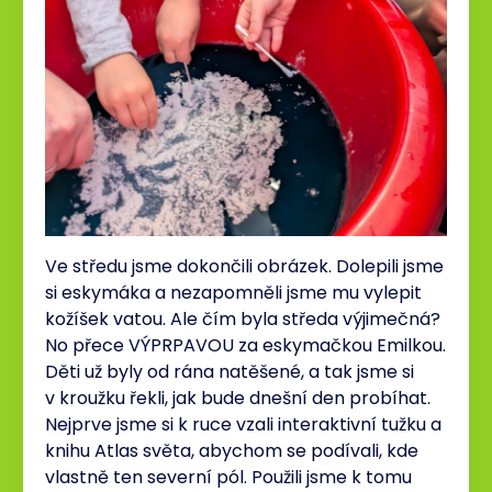
Ve středu jsme dokončili obrázek. Dolepili jsme
si eskymáka a nezapomněli jsme mu vylepit
kožíšek vatou. Ale čím byla středa výjimečná?
No přece VÝPRPAVOU za eskymačkou Emilkou.
Děti už byly od rána natěšené, a tak jsme si
v kroužku řekli, jak bude dnešní den probíhat.
Nejprve jsme si k ruce vzali interaktivní tužku a
knihu Atlas světa, abychom se podívali, kde
vlastně ten severní pól. Použili jsme k tomu