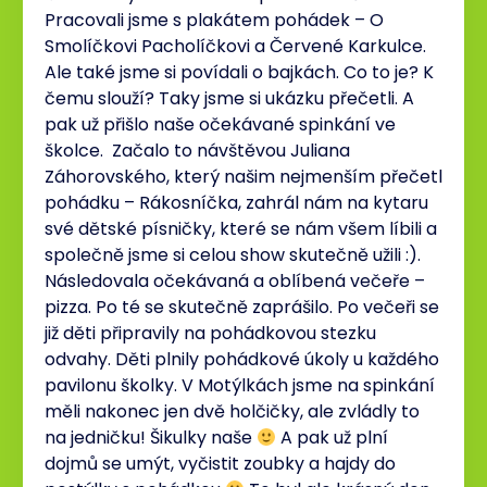
Pracovali jsme s plakátem pohádek – O
Smolíčkovi Pacholíčkovi a Červené Karkulce.
Ale také jsme si povídali o bajkách. Co to je? K
čemu slouží? Taky jsme si ukázku přečetli. A
pak už přišlo naše očekávané spinkání ve
školce. Začalo to návštěvou Juliana
Záhorovského, který našim nejmenším přečetl
pohádku – Rákosníčka, zahrál nám na kytaru
své dětské písničky, které se nám všem líbili a
společně jsme si celou show skutečně užili :).
Následovala očekávaná a oblíbená večeře –
pizza. Po té se skutečně zaprášilo. Po večeři se
již děti připravily na pohádkovou stezku
odvahy. Děti plnily pohádkové úkoly u každého
pavilonu školky. V Motýlkách jsme na spinkání
měli nakonec jen dvě holčičky, ale zvládly to
na jedničku! Šikulky naše
A pak už plní
dojmů se umýt, vyčistit zoubky a hajdy do