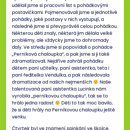
udělali jsme si pracovní list s pohádkovými
postavičkami. Pojmenovávali jsme si jednotlivé
pohádky, jaké postavy v nich vystupují, a
následně jsme si převyprávěli celou pohádkou.
Některou děti znaly, některá jim dělala velké
problémy, ale vždycky jsme to dohromady
daly. Ve středu jsme si popovídali o pohádce
„Perníková chaloupka“, a pak jsme si ji také
zdramatizovali. Nejdříve zahráli pohádku
dětem paní učitelky, paní asistentka, teta i
paní ředitelka Vendulka, a pak následovala
dramatizace od našich nejmenších
Naše
talentovaná paní asistentka Lucinka nám
vyrobila „perníkovou chaloupku“, tak se to
hrálo jedna radost
Děti to tak moc bavilo,
že si děti hrály na Perníkovou chaloupku ještě
venku.
Čtvrtek byl ve znamení spinkání ve školce.