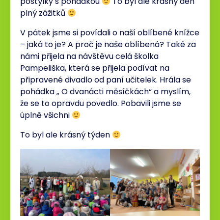
postýlky s pohádkou
To byl ale krásný den
plný zážitků
V pátek jsme si povídali o naší oblíbené knížce
– jaká to je? A proč je naše oblíbená? Také za
námi přijela na návštěvu celá školka
Pampeliška, která se přijela podívat na
připravené divadlo od paní učitelek. Hrála se
pohádka „ O dvanácti měsíčkách“ a myslím,
že se to opravdu povedlo. Pobavili jsme se
úplně všichni
To byl ale krásný týden