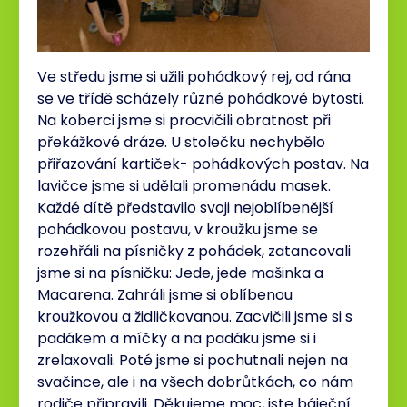
Ve středu jsme si užili pohádkový rej, od rána
se ve třídě scházely různé pohádkové bytosti.
Na koberci jsme si procvičili obratnost při
překážkové dráze. U stolečku nechybělo
přiřazování kartiček- pohádkových postav. Na
lavičce jsme si udělali promenádu masek.
Každé dítě představilo svoji nejoblíbenější
pohádkovou postavu, v kroužku jsme se
rozehřáli na písničky z pohádek, zatancovali
jsme si na písničku: Jede, jede mašinka a
Macarena. Zahráli jsme si oblíbenou
kroužkovou a židličkovanou. Zacvičili jsme si s
padákem a míčky a na padáku jsme si i
zrelaxovali. Poté jsme si pochutnali nejen na
svačince, ale i na všech dobrůtkách, co nám
rodiče připravili. Děkujeme moc, jste báječní