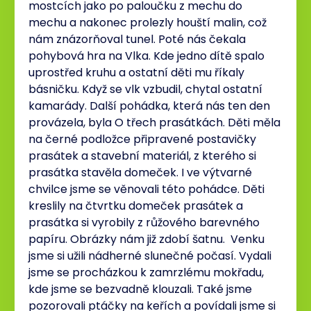
mostcích jako po paloučku z mechu do
mechu a nakonec prolezly houští malin, což
nám znázorňoval tunel. Poté nás čekala
pohybová hra na Vlka. Kde jedno dítě spalo
uprostřed kruhu a ostatní děti mu říkaly
básničku. Když se vlk vzbudil, chytal ostatní
kamarády. Další pohádka, která nás ten den
provázela, byla O třech prasátkách. Děti měla
na černé podložce připravené postavičky
prasátek a stavební materiál, z kterého si
prasátka stavěla domeček. I ve výtvarné
chvilce jsme se věnovali této pohádce. Děti
kreslily na čtvrtku domeček prasátek a
prasátka si vyrobily z růžového barevného
papíru. Obrázky nám již zdobí šatnu. Venku
jsme si užili nádherné slunečné počasí. Vydali
jsme se procházkou k zamrzlému mokřadu,
kde jsme se bezvadně klouzali. Také jsme
pozorovali ptáčky na keřích a povídali jsme si