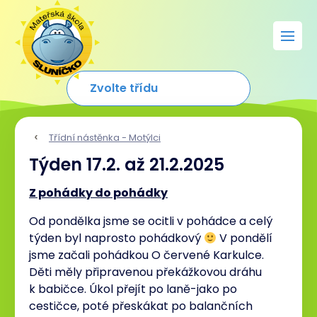
Třídní nástěnka - Motýlci
Týden 17.2. až 21.2.2025
Z pohádky do pohádky
Od pondělka jsme se ocitli v pohádce a celý
týden byl naprosto pohádkový
V pondělí
jsme začali pohádkou O červené Karkulce.
Děti měly připravenou překážkovou dráhu
k babičce. Úkol přejít po laně-jako po
cestičce, poté přeskákat po balančních