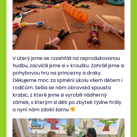
V úterý jsme se rozehřáli na reprodukovanou
hudbu, zacvičili jsme si v kroužku. Zahráli jsme si
pohybovou hru na princezny a draky.
Děkujeme moc za splnění úkolu všem dětem i
rodičům. Sešla se nám obrovská spousta
krabic, z které jsme si vyrobili nádherný
zámek, s kterým si děti po zbytek týdne hrály
a nyní nám zdobí šatnu