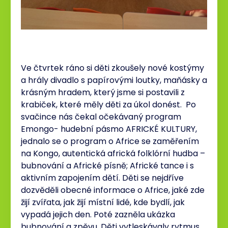
Ve čtvrtek ráno si děti zkoušely nové kostýmy
a hrály divadlo s papírovými loutky, maňásky a
krásným hradem, který jsme si postavili z
krabiček, které měly děti za úkol donést. Po
svačince nás čekal očekávaný program
Emongo- hudební pásmo AFRICKÉ KULTURY,
jednalo se o program o Africe se zaměřením
na Kongo, autentická africká folklórní hudba –
bubnování a Africké písně; Africké tance i s
aktivním zapojením dětí. Děti se nejdříve
dozvěděli obecné informace o Africe, jaké zde
žijí zvířata, jak žijí místní lidé, kde bydlí, jak
vypadá jejich den. Poté zazněla ukázka
bubnování a zpěvu. Děti vytleskávaly rytmus,