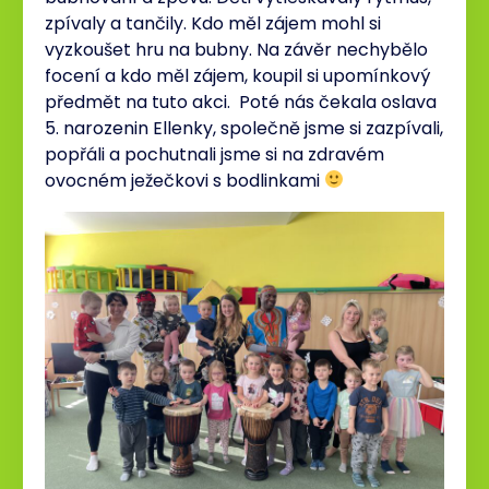
zpívaly a tančily. Kdo měl zájem mohl si
vyzkoušet hru na bubny. Na závěr nechybělo
focení a kdo měl zájem, koupil si upomínkový
předmět na tuto akci. Poté nás čekala oslava
5. narozenin Ellenky, společně jsme si zazpívali,
popřáli a pochutnali jsme si na zdravém
ovocném ježečkovi s bodlinkami