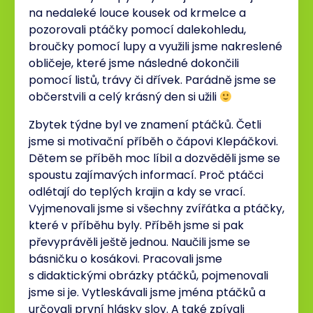
na nedaleké louce kousek od krmelce a
pozorovali ptáčky pomocí dalekohledu,
broučky pomocí lupy a využili jsme nakreslené
obličeje, které jsme následné dokončili
pomocí listů, trávy či dřívek. Parádně jsme se
občerstvili a celý krásný den si užili
Zbytek týdne byl ve znamení ptáčků. Četli
jsme si motivační příběh o čápovi Klepáčkovi.
Dětem se příběh moc líbil a dozvěděli jsme se
spoustu zajímavých informací. Proč ptáčci
odlétají do teplých krajin a kdy se vrací.
Vyjmenovali jsme si všechny zvířátka a ptáčky,
které v příběhu byly. Příběh jsme si pak
převyprávěli ještě jednou. Naučili jsme se
básničku o kosákovi. Pracovali jsme
s didaktickými obrázky ptáčků, pojmenovali
jsme si je. Vytleskávali jsme jména ptáčků a
určovali první hlásky slov. A také zpívali