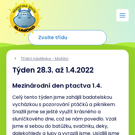
Třídní nástěnka - Motýlci
Týden 28.3. až 1.4.2022
Mezinárodní den ptactva 1.4.
Celý tento týden jsme zahájili badatelskou
vycházkou s pozorování ptáčků a piknikem.
Snažili jsme se ještě využít krásného a
sluníčkového dne, což se nám povedlo. Vzali
jsme si sebou do batůžku, svačinku, deky,
dalekohledy a lupy a vyrazili jsme. Usídlili jsme