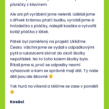
písničky z klavírem.
Ale ani při vyrábění jsme nelenili. Udělali jsme
s dřívek krásnou ptačí budku, vyrobili jsme si
hnízdečko s ptáčky, nalepili kosáka a vytvořili
koláž ptáčka z látek.
Pátek byl zaměřený na projekt Ukliďme
Česko. Všichni jsme se vydali s odpadkovými
pytli a rukavicemi sbírat do okolí školky
nepořádek. No to toho kolem školky bylo.
Říkali jsme si, proč se odpadky nesmí
vyhazovat a kam se správně mají dát. Ty naše
děti jsou ale šikovné
Tak hurá na víkend a těšíme se zase v pondělí
Kosáci