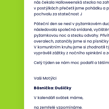
nás čekala Halloweenská stezka na zah
v postýlkách přečetli jsme pohádku a p
pochvalu za statečnost J
Páteční den se nesl v pyžamkovém duc
následovala společná snídaně, vyčištěn
pyžamkovou noc a stezku odvahy. Přivíta
overalech, zatančily jsme si na písničky n
V komunitním kruhu jsme si zhodnotili tý
vyprávěli zážitky z nočního spinkání a z
Celý týden se nám moc podařil a těšíme
Vaši Motýlci
Básnička: Dušičky
V kalendáři svátek máme,
na zemřelé vzpomínáme.