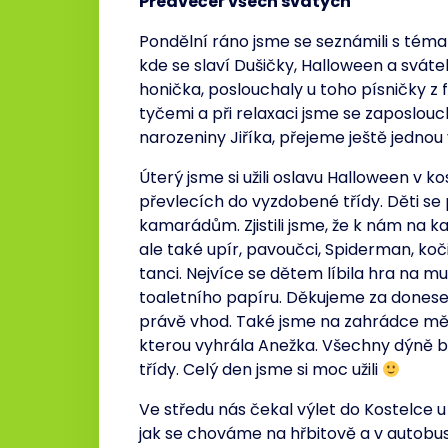
Předvečer všech svatých
Pondělní ráno jsme se seznámili s témat
kde se slaví Dušičky, Halloween a sváte
honička, poslouchaly u toho písničky z fil
tyčemi a při relaxaci jsme se zaposlouch
narozeniny Jiříka, přejeme ještě jednou
Úterý jsme si užili oslavu Halloween v k
převlecích do vyzdobené třídy. Děti se 
kamarádům. Zjistili jsme, že k nám na ka
ale také upír, pavoučci, Spiderman, kočič
tanci. Nejvíce se dětem líbila hra na 
toaletního papíru. Děkujeme za donesen
právě vhod. Také jsme na zahrádce měly
kterou vyhrála Anežka. Všechny dýně 
třídy. Celý den jsme si moc užili
Ve středu nás čekal výlet do Kostelce u K
jak se chováme na hřbitově a v autobus