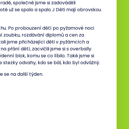
radě, společně jsme si zadováděli
oté už se spalo a spalo J Děti mají obrovskou
hu. Po probouzení dětí po pyžamové noci
í zoubku, rozdávání diplomů a cen za
li jsme přicházející děti v pyžámcích a
a přání dětí, zacvičili jsme si s overbally.
denní blok, komu se co líbilo. Také jsme si
e stezky odvahy, kdo se bál, kdo byl odvážný.
 se na další týden.