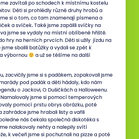
jsme zavítali po schodech k místnímu kostelu
itov. Děti si prohlédly různé druhy hrobů a
sme si o tom, co tam znamenají písmena a
tiček a svíček
.
Také jsme zapálili svíčky na
a jsme se vydaly na místní oblíbené hřiště.
 hry na herních prvcích. Děti si užily jízdu na
jsme sbalili batůžky a vydali se zpět k
 na výbornou
a už se těšíme na další
u, zacvičily jsme si s padákem, zopakovali jsme
 kamarády pod padák a děti hádaly, kdo nám
legendu o Jackovi, O Dušičkách a Halloweenu.
va. Namalovaly jsme si pomocí temperových
kovaly pomocí prstu obrys obrázku, poté
a zahrádce jsme hrabali listy a vařili
poledne nás čekala společná diskotéka s
e nalakovaly nehty a nalepily svítí
ěže, k večeři jsme si pochutnali na pizze a poté