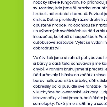
nožičky skvěle fungovaly. Po příchodu 
sv. Martina, kde jsme šli prozkoumat hřb
hrobek, náhrobních kamenů. Povídali j
číslice. Děti si prohlédly různé druhy ky
opuštěné hrobce. Po odchodu ze hřbitov
Po výborných svačinkách se děti vrhly do
klouzačce, kolotoči a houpačkách. Poté 
autobusové zastávce. Výlet se vydařil
dobrodružství!
Ve čtvrtek jsme si zahráli pohybovou hr
si barvy a části těla, schovávali jsme
chybí. V ranním kruhu jsme si přečetli 
Děti určovaly 1 hlásku na začátku slo
barev halloweenské obrázky, děti otis
dokreslily oči a pusu dle své fantazie. N
v kuchyňce hallowennské lektvary. Od
Mravenečky v kostýmech, holčičkám jsm
samolepky. Také jsme si užili hry a sout