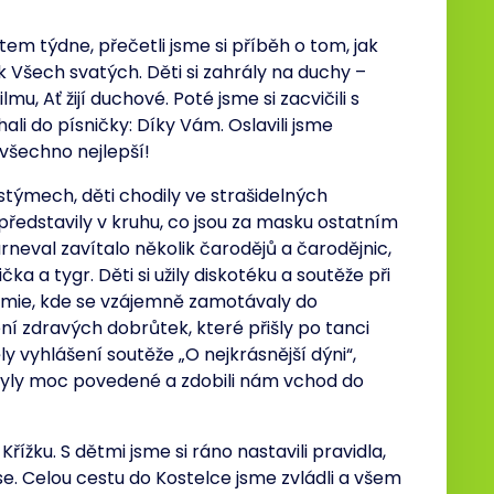
em týdne, přečetli jsme si příběh o tom, jak
k Všech svatých. Děti si zahrály na duchy –
mu, Ať žijí duchové. Poté jsme si zacvičili s
ali do písničky: Díky Vám. Oslavili jsme
 všechno nejlepší!
ostýmech, děti chodily ve strašidelných
představily v kruhu, co jsou za masku ostatním
rneval zavítalo několik čarodějů a čarodějnic,
ka a tygr. Děti si užily diskotéku a soutěže při
mumie, kde se vzájemně zamotávaly do
í zdravých dobrůtek, které přišly po tanci
 vyhlášení soutěže „O nejkrásnější dýni“,
byly moc povedené a zdobili nám vchod do
řížku. S dětmi jsme si ráno nastavili pravidla,
e. Celou cestu do Kostelce jsme zvládli a všem