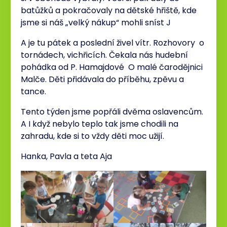
batůžků a pokračovaly na dětské hřiště, kde
jsme si náš „velký nákup“ mohli sníst J
A je tu pátek a poslední živel vítr. Rozhovory o
tornádech, vichřicích. Čekala nás hudební
pohádka od P. Hamajdové O malé čarodějnici
Malče. Děti přidávala do příběhu, zpěvu a
tance.
Tento týden jsme popřáli dvěma oslavencům.
A I když nebylo teplo tak jsme chodili na
zahradu, kde si to vždy děti moc užijí.
Hanka, Pavla a teta Aja