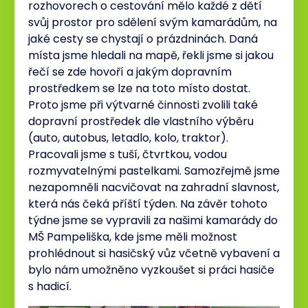
rozhovorech o cestování mělo každé z dětí
svůj prostor pro sdělení svým kamarádům, na
jaké cesty se chystají o prázdninách. Daná
místa jsme hledali na mapě, řekli jsme si jakou
řečí se zde hovoří a jakým dopravním
prostředkem se lze na toto místo dostat.
Proto jsme při výtvarné činnosti zvolili také
dopravní prostředek dle vlastního výběru
(auto, autobus, letadlo, kolo, traktor).
Pracovali jsme s tuší, čtvrtkou, vodou
rozmyvatelnými pastelkami. Samozřejmě jsme
nezapomněli nacvičovat na zahradní slavnost,
která nás čeká příští týden. Na závěr tohoto
týdne jsme se vypravili za našimi kamarády do
MŠ Pampeliška, kde jsme měli možnost
prohlédnout si hasičský vůz včetně vybavení a
bylo nám umožněno vyzkoušet si práci hasiče
s hadicí.