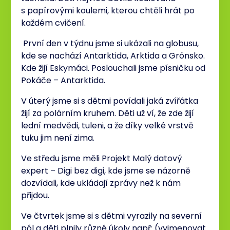
s papírovými koulemi, kterou chtěli hrát po
každém cvičení.
První den v týdnu jsme si ukázali na globusu,
kde se nachází Antarktida, Arktida a Grónsko.
Kde žijí Eskymáci. Poslouchali jsme písničku od
Pokáče – Antarktida.
V úterý jsme si s dětmi povídali jaká zvířátka
žijí za polárním kruhem. Děti už ví, že zde žijí
lední medvědi, tuleni, a že díky velké vrstvě
tuku jim není zima.
Ve středu jsme měli Projekt Malý datový
expert – Digi bez digi, kde jsme se názorně
dozvídali, kde ukládají zprávy než k nám
přijdou.
Ve čtvrtek jsme si s dětmi vyrazily na severní
pól a děti plnily různé úkoly např: (vyjmenovat