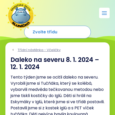
Třídní nástěnka - Včeličky
Daleko na severu 8. 1. 2024 –
12. 1. 2024
Tento týden jsme se ocitli daleko na severu.
Vyrobili jsme si Tučňáka, který se kolébá,
vybarvili medvěda tečkovanou metodou nebo
jsme tiskli kostičky do Iglú. Děti si hráli na
Eskymáky v Iglú, které jsme si ve třídě postavili.
Postavili jsme si z kostek iglú a s PET víček
tučňáka. Děti nejvíce bavila koulovaná