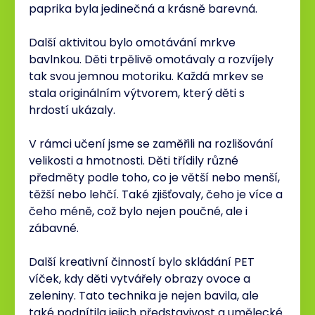
paprika byla jedinečná a krásně barevná.
Další aktivitou bylo omotávání mrkve
bavlnkou. Děti trpělivě omotávaly a rozvíjely
tak svou jemnou motoriku. Každá mrkev se
stala originálním výtvorem, který děti s
hrdostí ukázaly.
V rámci učení jsme se zaměřili na rozlišování
velikosti a hmotnosti. Děti třídily různé
předměty podle toho, co je větší nebo menší,
těžší nebo lehčí. Také zjišťovaly, čeho je více a
čeho méně, což bylo nejen poučné, ale i
zábavné.
Další kreativní činností bylo skládání PET
víček, kdy děti vytvářely obrazy ovoce a
zeleniny. Tato technika je nejen bavila, ale
také podnítila jejich představivost a umělecké