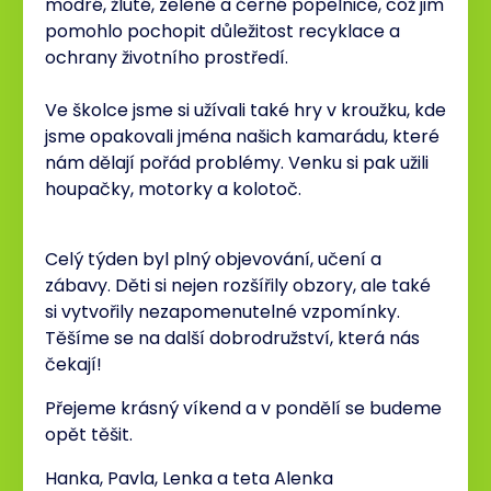
modré, žluté, zelené a černé popelnice, což jim
pomohlo pochopit důležitost recyklace a
ochrany životního prostředí.
Ve školce jsme si užívali také hry v kroužku, kde
jsme opakovali jména našich kamarádu, které
nám dělají pořád problémy. Venku si pak užili
houpačky, motorky a kolotoč.
Celý týden byl plný objevování, učení a
zábavy. Děti si nejen rozšířily obzory, ale také
si vytvořily nezapomenutelné vzpomínky.
Těšíme se na další dobrodružství, která nás
čekají!
Přejeme krásný víkend a v pondělí se budeme
opět těšit.
Hanka, Pavla, Lenka a teta Alenka