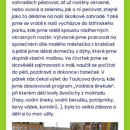
zahradách pěstovat, ať už rostliny okrasné,
nebo ovoce a zeleninu, jak o ní pečovat, stejně
jako to děláme na naší školkové zahradě. Také
jsme se vrátili k naší vycházce do štiřínského
parku, kde jsme viděli spoustu nádherných
okrasných rostlin. Výtvarně jsme pracovali na
společném díle malého městečka z krabiček
a ještě jsme dělali domečky z dýhy, které jsme
doplnili vlastní malbou. Ve čtvrtek jsme se
dozvěděli zajímavosti o Indii, naučili se počítat
do pěti, pozdravit a dokonce i taneček. V
pátek nás čekal výlet do Toulcova dvora, kde
jsme absosvovali program „Vodnice Brekule“,
při kterém děti lovily živočichy z mokřadu
(řasy, vodní šneky, vodní berušku, potápníky,
larvy vážek, komárů…), byla to velká zábava a
děti si to moc užily.