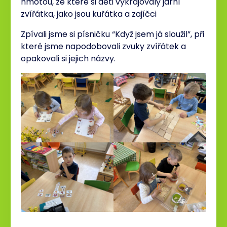
hmotou, ze které si děti vykrajovaly jarní
zvířátka, jako jsou kuřátka a zajíčci
Zpívali jsme si písničku “Když jsem já sloužil”, při
které jsme napodobovali zvuky zvířátek a
opakovali si jejich názvy.