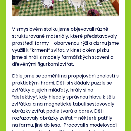
V smyslovém stolku jsme objevovali různě
strukturované materiály, které představovaly
prostředí farmy – obarvenou rýži a cizrnu jsme
využili k “krmení” zvířat, v kinetickém písku
jsme si hráli s modely farmářských stavení a
dřevěnými figurkami zvířat.
Dále jsme se zaměřili na propojování znalostí s
praktickými hrami. Děti si skládaly puzzle se
zvířátky a jejich mláďaty, hrály si na
“detektivy”, kdy hledaly správnou hlavu k tělu
zvířátka, a na magnetické tabuli sestavovaly
obrázky zvířat podle tvarů a barev. Děti
rozřazovaly obrázky zvířat – některé patřily
na farmu, jiné do lesa. Pracovali s modelovací