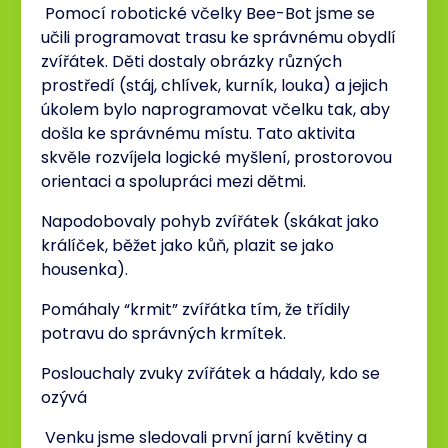
Pomocí robotické včelky Bee-Bot jsme se
učili programovat trasu ke správnému obydlí
zvířátek. Děti dostaly obrázky různých
prostředí (stáj, chlívek, kurník, louka) a jejich
úkolem bylo naprogramovat včelku tak, aby
došla ke správnému místu. Tato aktivita
skvěle rozvíjela logické myšlení, prostorovou
orientaci a spolupráci mezi dětmi.
Napodobovaly pohyb zvířátek (skákat jako
králíček, běžet jako kůň, plazit se jako
housenka).
Pomáhaly “krmit” zvířátka tím, že třídily
potravu do správných krmítek.
Poslouchaly zvuky zvířátek a hádaly, kdo se
ozývá
Venku jsme sledovali první jarní květiny a