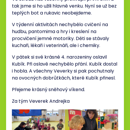
tak jsme si ho užili hlavně venku. Nyní se už bez
teplých bot a rukavic neobejdeme.
V týdenní aktivitách nechybělo cvičení na
hudbu, pantomima a hry i kreslení na
procvičení jemné motoriky. Děti se stávaly
kuchaři, lékaři i veterináři, ale i chemiky.
V pátek si své krásné 4. narozeniny oslavil
Kubík. Při oslavě nechybělo přání. Kubík dostal
i hobla. A všechny Veverky si pak pochutnaly
na ovocných dobrůtkách, které Kubík přinesl.
Přejeme krásný sněhový víkend.
Za tým Veverek Andrejka