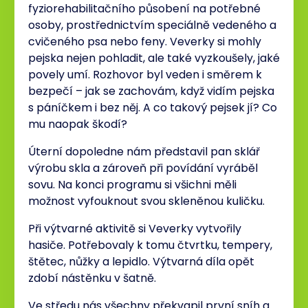
fyziorehabilitačního působení na potřebné
osoby, prostřednictvím speciálně vedeného a
cvičeného psa nebo feny. Veverky si mohly
pejska nejen pohladit, ale také vyzkoušely, jaké
povely umí. Rozhovor byl veden i směrem k
bezpečí – jak se zachovám, když vidím pejska
s páníčkem i bez něj. A co takový pejsek jí? Co
mu naopak škodí?
Úterní dopoledne nám představil pan sklář
výrobu skla a zároveň při povídání vyráběl
sovu. Na konci programu si všichni měli
možnost vyfouknout svou skleněnou kuličku.
Při výtvarné aktivitě si Veverky vytvořily
hasiče. Potřebovaly k tomu čtvrtku, tempery,
štětec, nůžky a lepidlo. Výtvarná díla opět
zdobí nástěnku v šatně.
Ve středu nás všechny překvapil první sníh a