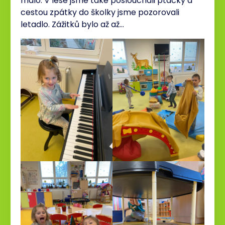
málo. V lese jsme také poslouchali ptáčky a
cestou zpátky do školky jsme pozorovali
letadlo. Zážitků bylo až až…