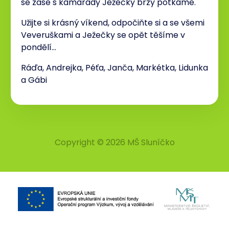
se zase s kamarády Ježečky brzy potkáme.
Užijte si krásný víkend, odpočiňte si a se všemi
Veveruškami a Ježečky se opět těšíme v
pondělí…
Ráďa, Andrejka, Péťa, Janča, Markétka, Lidunka
a Gábi
Copyright © 2026 MŠ Sluníčko