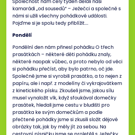
Společnost nám celý týden dělali naši
kamarádi „od sousedů“ – Ježečci a společně s
námi si užili všechny pohádkové události.
Pojďme si je spolu tedy přiblížit….
Pondělí
Pondělní den nám přinesl pohádku O třech
prasátkách – některé děti pohádku znaly,
některé naopak vůbec, a proto nebylo od věci
si pohádku přečíst, aby bylo patrno, oč jde.
Společně jsme si vyrobili prasátko, a to nejen z
papíru, ale i např. z modelíny či vykrajovátkem
z kinetického písku. Zkoušeli jsme, jakou sílu
musel vynaložit vlk, když sfoukával domečky
prasátek, hledali jsme cestu v bludišti pro
prasátka ke svým domečkům a podle
přečtené pohádky jsme si zkusili složit dějové
obrázky tak, jak by měly jít za sebou. Na
cestovní písničku jsme se proletěli s Ježečky