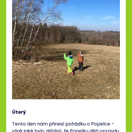
Úterý
Tento den nám přinesl pohádku o Popelce –
však jaké bylo zjištění, že Popelku děti opravdu