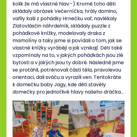
kolik že má vlastně hlav:-) Kromě toho děti
skládaly obrázek Večerníčka, hrály domino,
vařily kaši z pohádky Hrnečku vař, navlékaly
Zlatovlásčin náhrdelník, skládaly puzzle z
pohádkové knížky, modelovaly draka z
mamolíny a taky jsme si povídali o tom, jak se
vlastně knížky vyrábějí a jak vznikají. Děti také
vzpomínaly na to, v jakých pohádkách jsou zlé
bytosti a v jakých jsou ty dobré. Následně jsme
se protáhli, potrénovali části těla, pravolevou
orientaci, dali sváču a vyrazili ven. Tentokráte
k domečku baby Jagy, kde děti stavěly
domečky pro jednotlivé hlavy našeho dráčka…