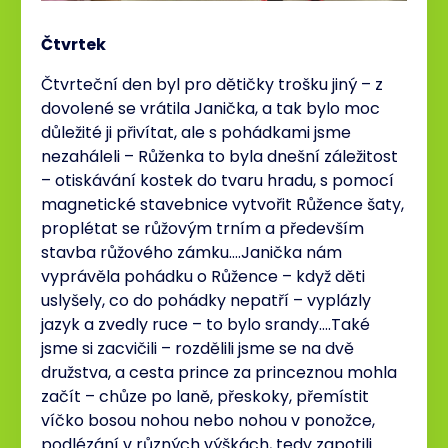
Čtvrtek
Čtvrteční den byl pro dětičky trošku jiný – z
dovolené se vrátila Janička, a tak bylo moc
důležité ji přivítat, ale s pohádkami jsme
nezaháleli – Růženka to byla dnešní záležitost
– otiskávání kostek do tvaru hradu, s pomocí
magnetické stavebnice vytvořit Růžence šaty,
proplétat se růžovým trním a především
stavba růžového zámku….Janička nám
vyprávěla pohádku o Růžence – když děti
uslyšely, co do pohádky nepatří – vyplázly
jazyk a zvedly ruce – to bylo srandy….Také
jsme si zacvičili – rozdělili jsme se na dvě
družstva, a cesta prince za princeznou mohla
začít – chůze po laně, přeskoky, přemístit
víčko bosou nohou nebo nohou v ponožce,
podlézání v různých výškách, tedy zapotili