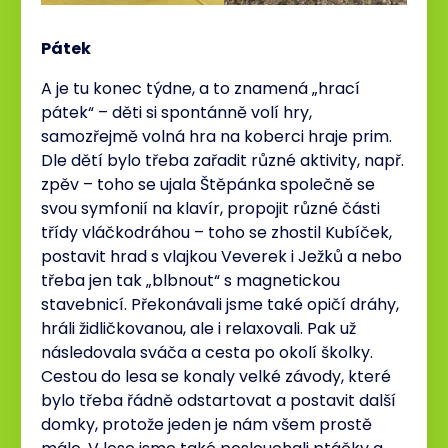
Pátek
A je tu konec týdne, a to znamená „hrací
pátek“ – děti si spontánně volí hry,
samozřejmě volná hra na koberci hraje prim.
Dle dětí bylo třeba zařadit různé aktivity, např.
zpěv – toho se ujala Štěpánka společně se
svou symfonií na klavír, propojit různé části
třídy vláčkodráhou – toho se zhostil Kubíček,
postavit hrad s vlajkou Veverek i Ježků a nebo
třeba jen tak „blbnout“ s magnetickou
stavebnicí. Překonávali jsme také opičí dráhy,
hráli židličkovanou, ale i relaxovali. Pak už
následovala sváča a cesta po okolí školky.
Cestou do lesa se konaly velké závody, které
bylo třeba řádně odstartovat a postavit další
domky, protože jeden je nám všem prostě