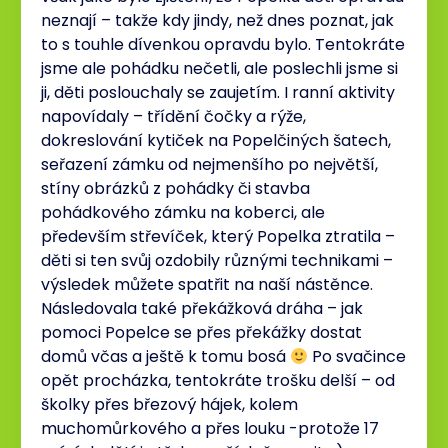
neznají – takže kdy jindy, než dnes poznat, jak
to s touhle dívenkou opravdu bylo. Tentokráte
jsme ale pohádku nečetli, ale poslechli jsme si
ji, děti poslouchaly se zaujetím. I ranní aktivity
napovídaly – třídění čočky a rýže,
dokreslování kytiček na Popelčiných šatech,
seřazení zámku od nejmenšího po největší,
stíny obrázků z pohádky či stavba
pohádkového zámku na koberci, ale
především střevíček, který Popelka ztratila –
děti si ten svůj ozdobily různými technikami –
výsledek můžete spatřit na naší nástěnce.
Následovala také překážková dráha – jak
pomoci Popelce se přes překážky dostat
domů včas a ještě k tomu bosá
Po svačince
opět procházka, tentokráte trošku delší – od
školky přes březový hájek, kolem
muchomůrkového a přes louku -protože 17