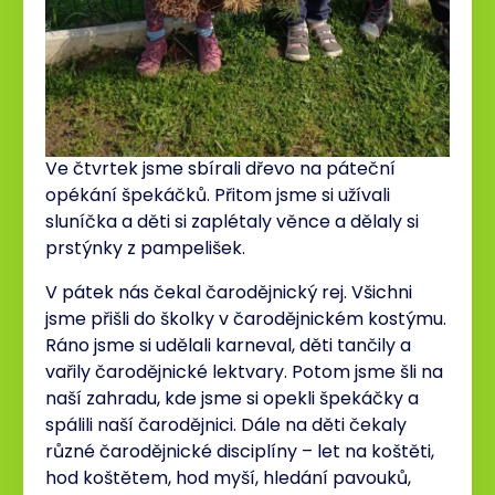
Ve čtvrtek jsme sbírali dřevo na páteční
opékání špekáčků. Přitom jsme si užívali
sluníčka a děti si zaplétaly věnce a dělaly si
prstýnky z pampelišek.
V pátek nás čekal čarodějnický rej. Všichni
jsme přišli do školky v čarodějnickém kostýmu.
Ráno jsme si udělali karneval, děti tančily a
vařily čarodějnické lektvary. Potom jsme šli na
naší zahradu, kde jsme si opekli špekáčky a
spálili naší čarodějnici. Dále na děti čekaly
různé čarodějnické disciplíny – let na koštěti,
hod koštětem, hod myší, hledání pavouků,