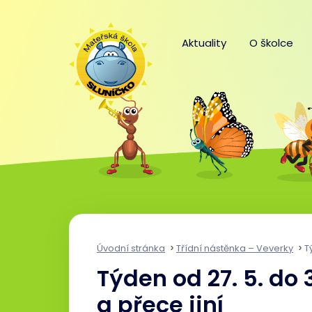
Aktuality
O školce
Úvodní stránka
Třídní nástěnka – Veverky
Tý
Týden od 27. 5. do 
a přece jiní