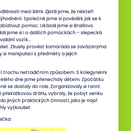
šnosti mezi lidmi. Zjistili jsme, že někteří
odnění. Společně jsme si pověděli, jak se k
abídnout pomoc. Ukázali jsme si Braillovo
vídali jsme si i o dalších pomůckách – slepecká
validní vozík…
ušet. Zkusily provést kamaráda se zavázanýma
si manipulaci s předměty a jejich
ětí trochu netradičním způsobem. S kolegyněmi
ii celého dne jsme přenechaly dětem. Zpočátku
pně se dostaly do role. Zorganizovaly si ranní
 si překážkovou dráhu, vybraly, že pobyt venku
 do jiných praktických činností, jako je např.
ohly vyzkoušet.
ička: