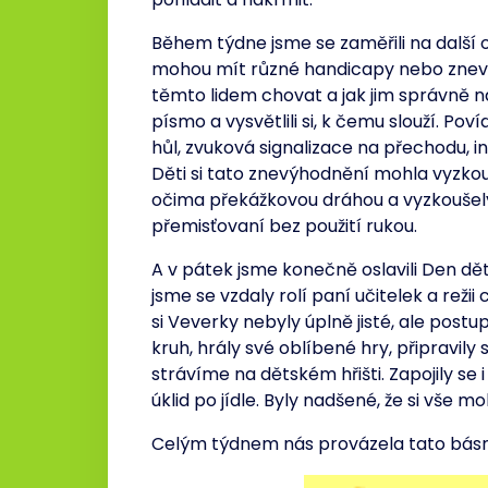
Během týdne jsme se zaměřili na další odli
mohou mít různé handicapy nebo znevýh
těmto lidem chovat a jak jim správně n
písmo a vysvětlili si, k čemu slouží. Po
hůl, zvuková signalizace na přechodu, in
Děti si tato znevýhodnění mohla vyzko
očima překážkovou dráhou a vyzkoušely 
přemisťovaní bez použití rukou.
A v pátek jsme konečně oslavili Den d
jsme se vzdaly rolí paní učitelek a rež
si Veverky nebyly úplně jisté, ale postu
kruh, hrály své oblíbené hry, připravily
strávíme na dětském hřišti. Zapojily se i
úklid po jídle. Byly nadšené, že si vše m
Celým týdnem nás provázela tato básn