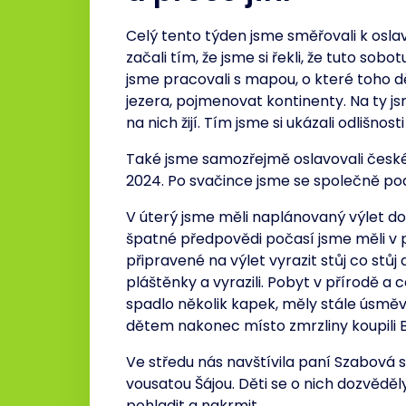
Celý tento týden jsme směřovali k osl
začali tím, že jsme si řekli, že tuto sob
jsme pracovali s mapou, o které toho dě
jezera, pojmenovat kontinenty. Na ty js
na nich žijí. Tím jsme si ukázali odlišnosti
Také jsme samozřejmě oslavovali české 
2024. Po svačince jsme se společně pod
V úterý jsme měli naplánovaný výlet do 
špatné předpovědi počasí jsme měli v pl
připravené na výlet vyrazit stůj co stůj 
pláštěnky a vyrazili. Pobyt v přírodě a c
spadlo několik kapek, měly stále úsměv n
dětem nakonec místo zmrzliny koupili 
Ve středu nás navštívila paní Szabová
vousatou Šájou. Děti se o nich dozvěděly
pohladit a nakrmit.