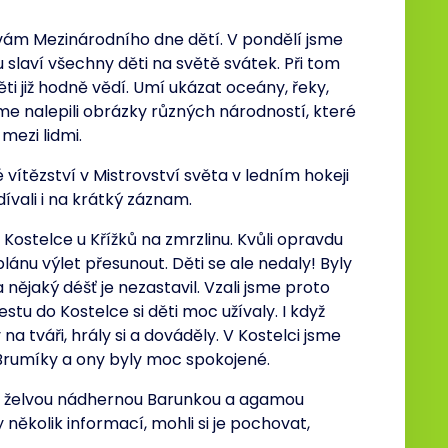
avám Mezinárodního dne dětí. V pondělí jsme
otu slaví všechny děti na světě svátek. Při tom
ti již hodně vědí. Umí ukázat oceány, řeky,
me nalepili obrázky různých národností, které
 mezi lidmi.
vítězství v Mistrovství světa v ledním hokeji
ívali i na krátký záznam.
Kostelce u Křížků na zmrzlinu. Kvůli opravdu
ánu výlet přesunout. Děti se ale nedaly! Byly
a nějaký déšť je nezastavil. Vzali jsme proto
estu do Kostelce si děti moc užívaly. I když
a tváři, hrály si a dováděly. V Kostelci jsme
Brumíky a ony byly moc spokojené.
 s želvou nádhernou Barunkou a agamou
 několik informací, mohli si je pochovat,